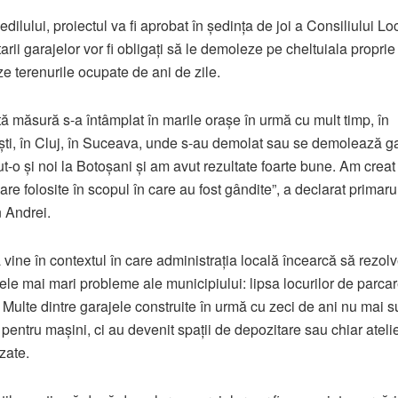
 edilului, proiectul va fi aprobat în ședința de joi a Consiliului Loc
arii garajelor vor fi obligați să le demoleze pe cheltuiala proprie
ze terenurile ocupate de ani de zile.
ă măsură s-a întâmplat în marile orașe în urmă cu mult timp, în
ti, în Cluj, în Suceava, unde s-au demolat sau se demolează ga
t-o și noi la Botoșani și am avut rezultate foarte bune. Am creat 
are folosite în scopul în care au fost gândite”, a declarat primaru
 Andrei.
 vine în contextul în care administrația locală încearcă să rezol
cele mai mari probleme ale municipiului: lipsa locurilor de parcar
. Multe dintre garajele construite în urmă cu zeci de ani nu mai s
e pentru mașini, ci au devenit spații de depozitare sau chiar ateli
zate.