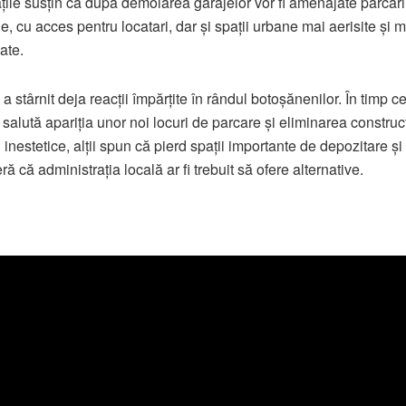
ățile susțin că după demolarea garajelor vor fi amenajate parcări
, cu acces pentru locatari, dar și spații urbane mai aerisite și m
ate.
 stârnit deja reacții împărțite în rândul botoșănenilor. În timp ce
 salută apariția unor noi locuri de parcare și eliminarea construcț
 inestetice, alții spun că pierd spații importante de depozitare și
ă că administrația locală ar fi trebuit să ofere alternative.