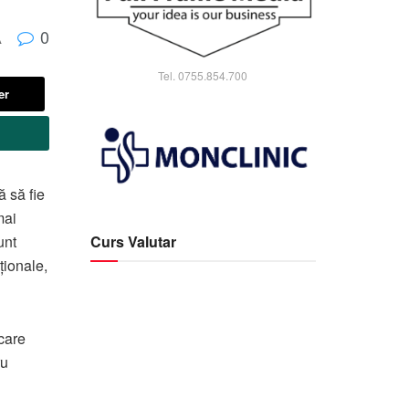
0
A
Tel. 0755.854.700
er
 să fie
mai
Curs Valutar
unt
ționale,
care
ru