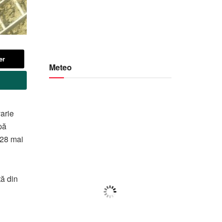
er
Meteo
Botoșani
varie
pă
03:44,
f august 2026
 28 mai
20
°C
tă din
Ploaie Moderată
Wind Gust:
38 Km/h
Clouds:
18%