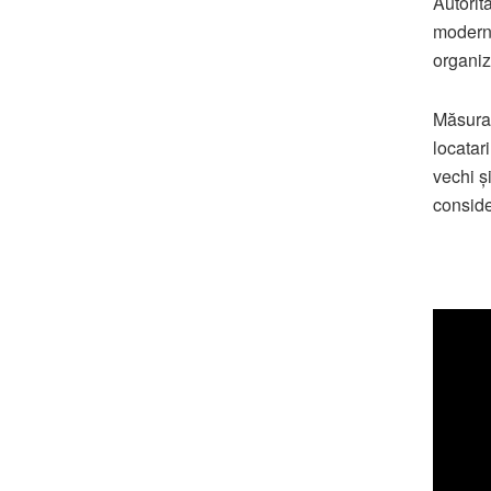
Autorit
moderne
organiz
Măsura a
locatari
vechi și
consider