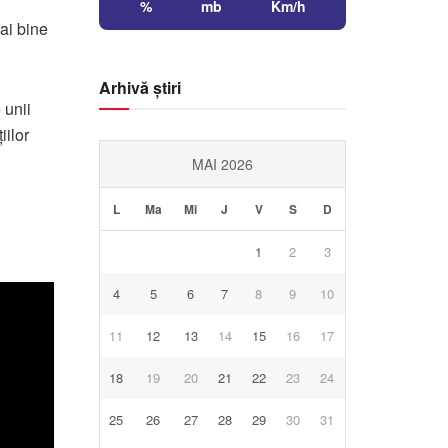
%
mb
Km/h
ai bine
Arhivă știri
 unii
iilor
MAI 2026
L
Ma
Mi
J
V
S
D
1
2
3
4
5
6
7
8
9
10
11
12
13
14
15
16
17
18
19
20
21
22
23
24
25
26
27
28
29
30
31