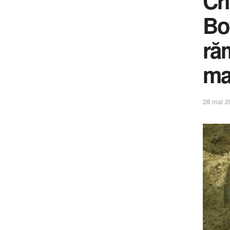
Cr
Bot
ră
ma
28 mai 2