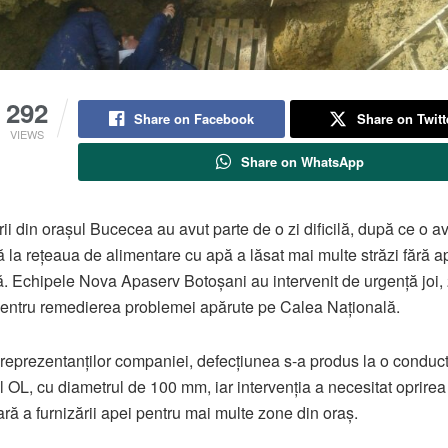
292
Share on Facebook
Share on Twitt
VIEWS
Share on WhatsApp
rii din orașul Bucecea au avut parte de o zi dificilă, după ce o a
 la rețeaua de alimentare cu apă a lăsat mai multe străzi fără a
ă. Echipele Nova Apaserv Botoșani au intervenit de urgență joi,
entru remedierea problemei apărute pe Calea Națională.
t reprezentanților companiei, defecțiunea s-a produs la o conduc
l OL, cu diametrul de 100 mm, iar intervenția a necesitat oprirea
ră a furnizării apei pentru mai multe zone din oraș.