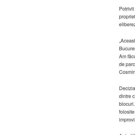
Potrivit
propriet
elibere
„Aceast
Bucureș
Am făcu
de parc
Cosmin
Decizia
dintre 
blocuri
folosit
improvi