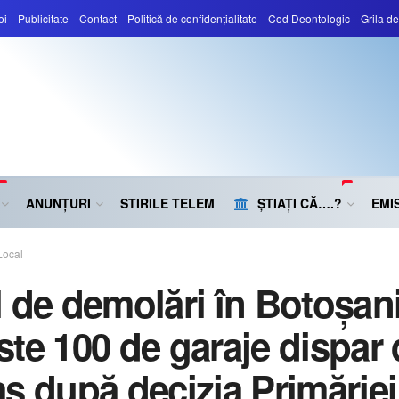
oi
Publicitate
Contact
Politică de confidențialitate
Cod Deontologic
Grila d
ANUNȚURI
STIRILE TELEM
ȘTIAȚI CĂ….?
EMIS
Local
l de demolări în Botoșani
ste 100 de garaje dispar 
aș după decizia Primăriei