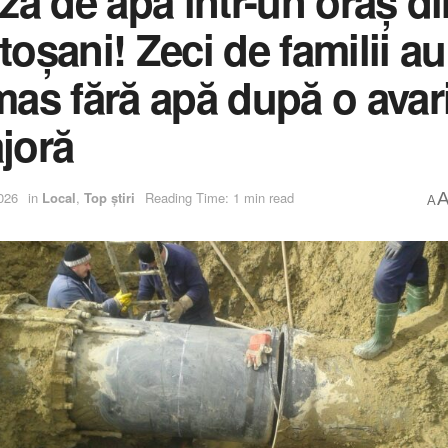
iză de apă într-un oraș di
oșani! Zeci de familii au
mas fără apă după o avar
joră
026
in
Local
,
Top știri
Reading Time: 1 min read
A