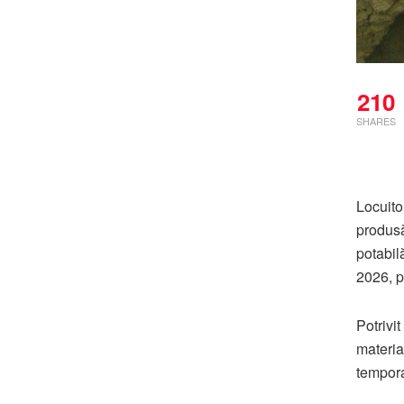
210
SHARES
Locuito
produsă
potabil
2026, p
Potrivi
materia
tempora