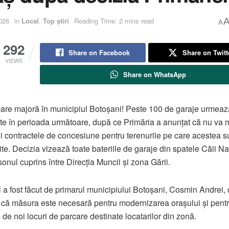
026
in
Local
,
Top știri
Reading Time: 2 mins read
A
292
Share on Facebook
Share on Twitt
VIEWS
Share on WhatsApp
re majoră în municipiul Botoșani! Peste 100 de garaje urmează
e în perioada următoare, după ce Primăria a anunțat că nu va 
i contractele de concesiune pentru terenurile pe care acestea s
ite. Decizia vizează toate bateriile de garaje din spatele Căii Na
sonul cuprins între Direcția Muncii și zona Gării.
 a fost făcut de primarul municipiului Botoșani, Cosmin Andrei, 
 că măsura este necesară pentru modernizarea orașului și pent
 de noi locuri de parcare destinate locatarilor din zonă.