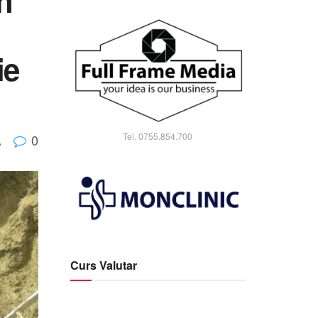
n
ie
Tel. 0755.854.700
0
A
Curs Valutar