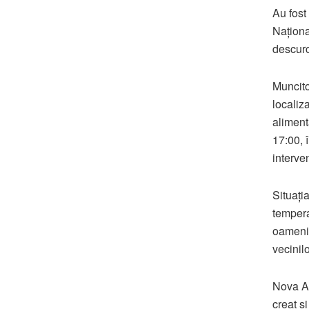
Au fost
Naționa
descurc
Muncitor
localiz
alimenta
17:00, 
interven
Situația
temperat
oameni 
vecinilo
Nova Ap
creat ș