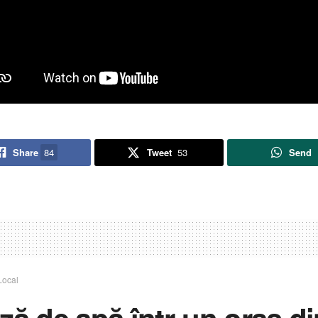
Share
84
Tweet
53
Send
Local