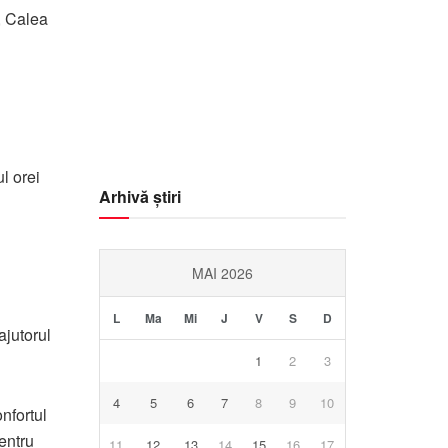
Visibility:
10 km
, Calea
Sunrise:
05:59
Sunset:
20:39
94
1016
17
%
mb
Km/h
l orei
Arhivă știri
MAI 2026
L
Ma
Mi
J
V
S
D
ajutorul
1
2
3
4
5
6
7
8
9
10
nfortul
entru
11
12
13
14
15
16
17