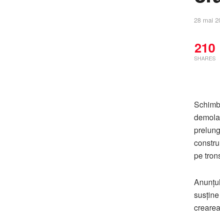
28 mai 2
210
SHARES
Schimba
demolat
prelung
constru
pe tron
Anunțul
susține
crearea