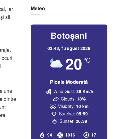
Meteo
al, iar
 și să
Botoșani
03:43,
f august 2026
raje.
20
locuri
°C
l
Ploaie Moderată
ve una
Wind Gust:
38 Km/h
e dintre
Clouds:
18%
Visibility:
10 km
unt
Sunrise:
05:59
ere
Sunset:
20:39
94
1016
17