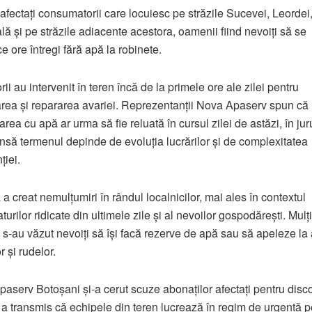
 afectați consumatorii care locuiesc pe străzile Sucevei, Leordei
lă și pe străzile adiacente acestora, oamenii fiind nevoiți să se
e ore întregi fără apă la robinete.
ii au intervenit în teren încă de la primele ore ale zilei pentru
area și repararea avariei. Reprezentanții Nova Apaserv spun că
rea cu apă ar urma să fie reluată în cursul zilei de astăzi, în juru
însă termenul depinde de evoluția lucrărilor și de complexitatea
ției.
 a creat nemulțumiri în rândul localnicilor, mai ales în contextul
urilor ridicate din ultimele zile și al nevoilor gospodărești. Mulți
s-au văzut nevoiți să își facă rezerve de apă sau să apeleze la 
r și rudelor.
aserv Botoșani și-a cerut scuze abonaților afectați pentru disco
i a transmis că echipele din teren lucrează în regim de urgență p