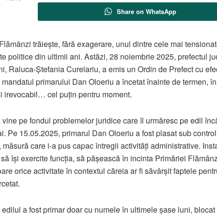
Share on WhatsApp
Flămânzi trăiește, fără exagerare, unul dintre cele mai tensiona
 politice din ultimii ani. Astăzi, 28 noiembrie 2025, prefectul ju
i, Raluca-Ștefania Curelariu, a emis un Ordin de Prefect cu efe
mandatul primarului Dan Oloeriu a încetat înainte de termen, î
 și irevocabil… cel puțin pentru moment.
 vine pe fondul problemelor juridice care îl urmăresc pe edil înc
i. Pe 15.05.2025, primarul Dan Oloeriu a fost plasat sub control
, măsură care i-a pus capac întregii activități administrative. Inst
s să își exercite funcția, să pășească în incinta Primăriei Flămânz
re orice activitate în contextul căreia ar fi săvârșit faptele pent
rcetat.
 edilul a fost primar doar cu numele în ultimele șase luni, blocat 