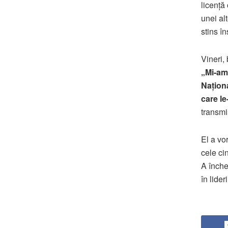
licență
unei alt
stins î
Vineri,
„Mi-am 
Națion
care le
transmi
El a vo
cele cin
A înche
în lider