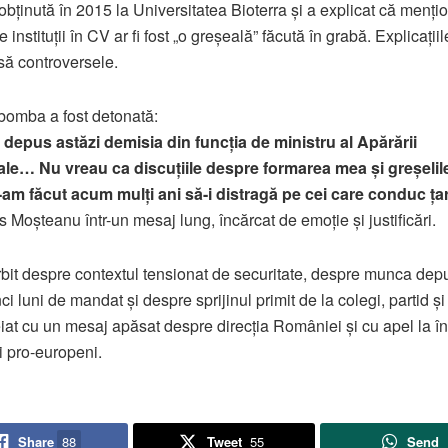
 obținută în 2015 la Universitatea Bioterra și a explicat că menți
e instituții în CV ar fi fost „o greșeală” făcută în grabă. Explicații
nsă controversele.
 bomba a fost detonată:
depus astăzi demisia din funcția de ministru al Apărării
ale… Nu vreau ca discuțiile despre formarea mea și greșelil
-am făcut acum mulți ani să-i distragă pe cei care conduc ța
s Moșteanu într-un mesaj lung, încărcat de emoție și justificări.
rbit despre contextul tensionat de securitate, despre munca dep
ci luni de mandat și despre sprijinul primit de la colegi, partid și 
iat cu un mesaj apăsat despre direcția României și cu apel la î
ii pro-europeni.
Share
88
Tweet
55
Send