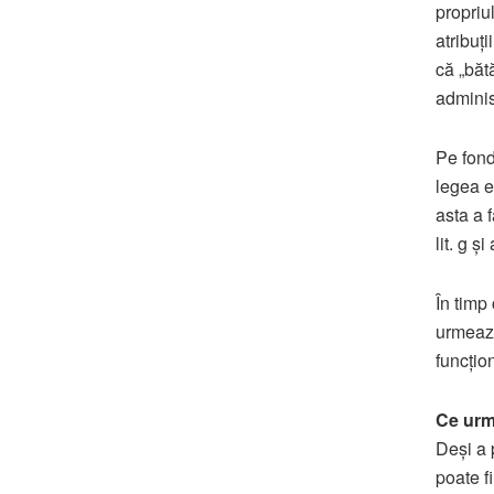
propriul
atribuț
că „băt
administ
Pe fondu
legea e
asta a f
lit. g ș
În timp 
urmează,
funcțion
Ce urm
Deși a 
poate f