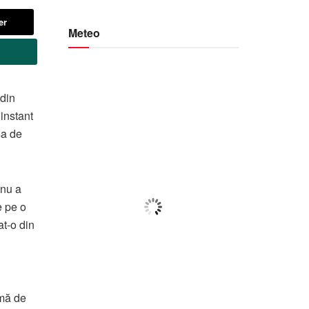
er
Meteo
Botoșani
 din
 instant
22:21,
f august 2026
sa de
24
°C
anu a
Cer Fragmentat
e pe o
Wind Gust:
38 Km/h
at-o din
Clouds:
76%
Visibility:
10 km
Sunrise:
05:57
Sunset:
20:40
omă de