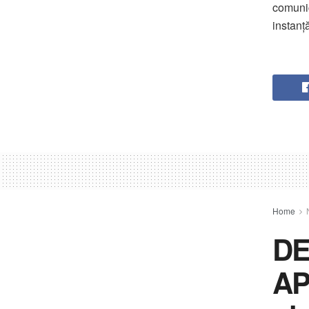
comunic
instanț
Home
DE
AP