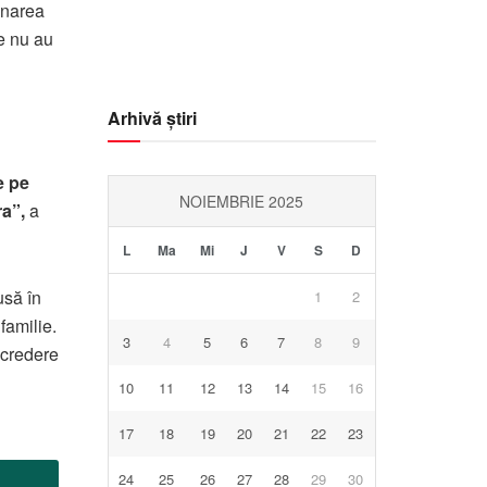
63
1014
16
onarea
%
mb
Km/h
le nu au
Arhivă știri
e pe
NOIEMBRIE 2025
ra”,
a
L
Ma
Mi
J
V
S
D
usă în
1
2
familie.
3
4
5
6
7
8
9
ncredere
10
11
12
13
14
15
16
17
18
19
20
21
22
23
24
25
26
27
28
29
30