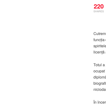
220
SHARES
Cutremu
funcția
spirite
licență 
Totul a
ocupat 
diplomă
biografi
nicioda
În înce