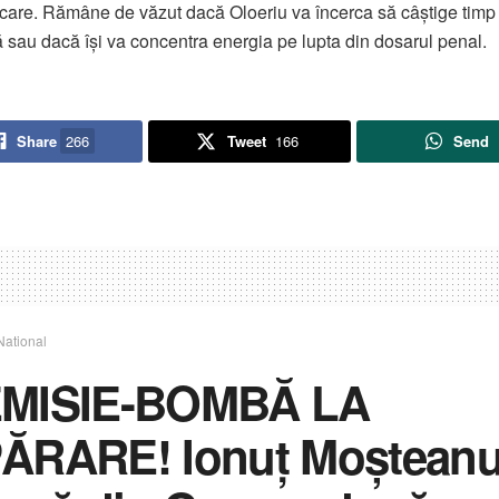
are. Rămâne de văzut dacă Oloeriu va încerca să câștige timp 
ă sau dacă își va concentra energia pe lupta din dosarul penal.
Share
266
Tweet
166
Send
National
MISIE-BOMBĂ LA
ĂRARE! Ionuț Moștean