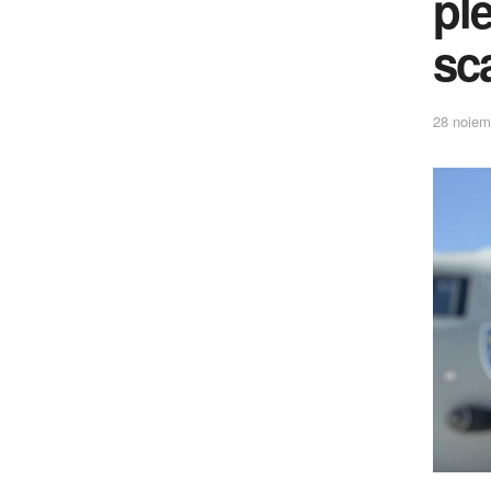
pl
sc
28 noiem