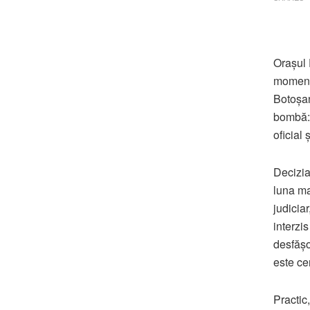
Orașul 
momente
Botoșan
bombă: 
oficial
Decizia
luna ma
judiciar
interzi
desfășoa
este ce
Practic,