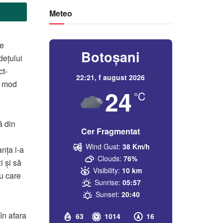
Meteo
te
Botoșani
dețului
ct-
22:21,
f august 2026
n mod
24
°C
ă din
Cer Fragmentat
Wind Gust:
38 Km/h
anța i-a
Clouds:
76%
i și să
Visibility:
10 km
ru care
Sunrise:
05:57
Sunset:
20:40
în afara
63
1014
16