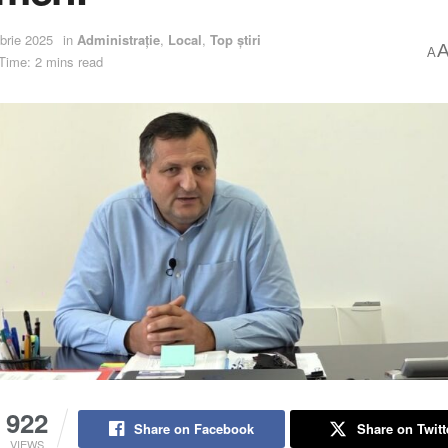
brie 2025
in
Administrație
,
Local
,
Top știri
A
Time: 2 mins read
922
Share on Facebook
Share on Twitt
VIEWS