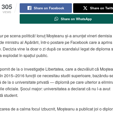
305
Share on Facebook
Share on Twitt
VIEWS
Share on WhatsApp
r pe scena politică! Ionuț Moșteanu și-a anunțat vineri demisia
 de ministru al Apărării, într-o postare pe Facebook care a aprins
le. Decizia vine la doar o zi după ce scandalul legat de diploma 
a explodat în spațiul public.
 pornit de la o investigație Libertatea, care a dezvăluit că Moște
în 2015–2016 funcții ce necesitau studii superioare, bazându-s
 de la o universitate privată — diplomă pe care ulterior a elimin
ile oficiale. Șocul major: universitatea a declarat că nu l-a avut
tă student.
rcarea de a calma focul izbucnit, Moșteanu a publicat joi o dipl