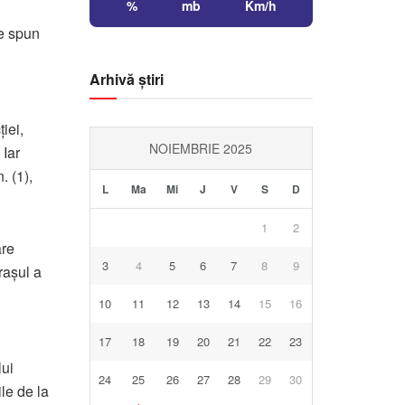
%
mb
Km/h
le spun
Arhivă știri
iei,
NOIEMBRIE 2025
 Iar
. (1),
L
Ma
Mi
J
V
S
D
1
2
are
3
4
5
6
7
8
9
rașul a
10
11
12
13
14
15
16
17
18
19
20
21
22
23
lui
24
25
26
27
28
29
30
le de la