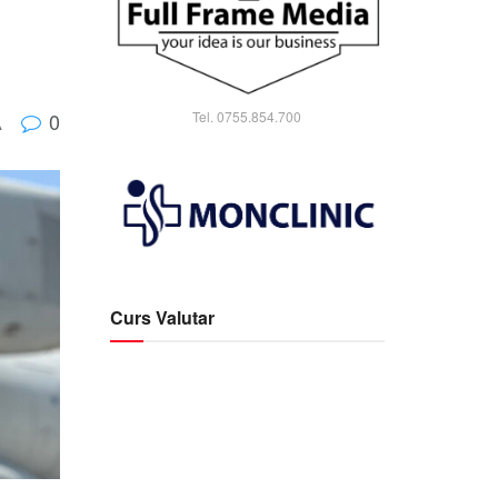
Tel. 0755.854.700
0
A
Curs Valutar