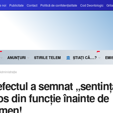
e noi
Publicitate
Contact
Politică de confidențialitate
Cod Deontologic
Gril
ANUNȚURI
STIRILE TELEM
ȘTIAȚI CĂ….?
EMIS
Administrație
efectul a semnat „sentinț
os din funcție înainte de
rmen!