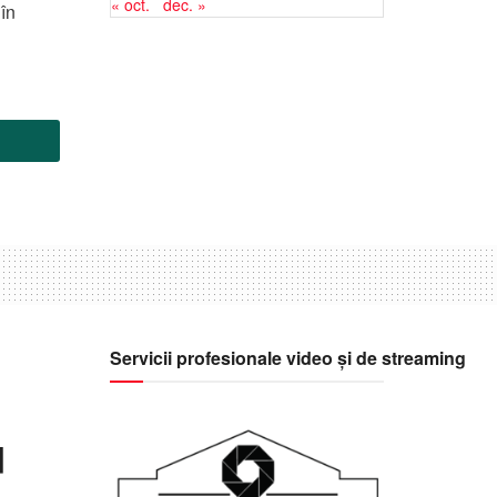
« oct.
dec. »
în
Servicii profesionale video și de streaming
u