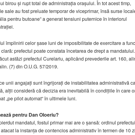
ui birou și rupt total de administrația orașului. În tot acest timp,
iile sale au fost preluate temporar de viceprimar, însă surse loca
ălia pentru butoane” a generat tensiuni puternice în interiorul
rației.
l împlinirii celor șase luni de imposibilitate de exercitare a funcț
 clară: prefectul poate constata încetarea de drept a mandatului.
ăcut astăzi prefectul Curelariu, aplicând prevederile art. 160, alin
i alin. (7) din O.U.G. 57/2019.
ce unii angajați sunt îngrijorați de instabilitatea administrativă c
 alții consideră că decizia era inevitabilă în condițiile în care o
at „pe pilot automat” în ultimele luni.
ează pentru Dan Oloeriu?
pierdut mandatul, fostul primar mai are o șansă: ordinul prefectu
i atacat la instanța de contencios administrativ în termen de 10 zi