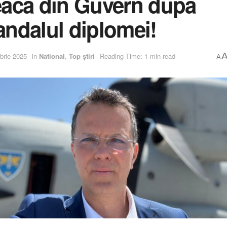
eacă din Guvern după
andalul diplomei!
brie 2025
in
National
,
Top știri
Reading Time: 1 min read
A