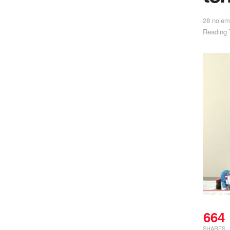
28 noiem
Reading 
664
SHARES