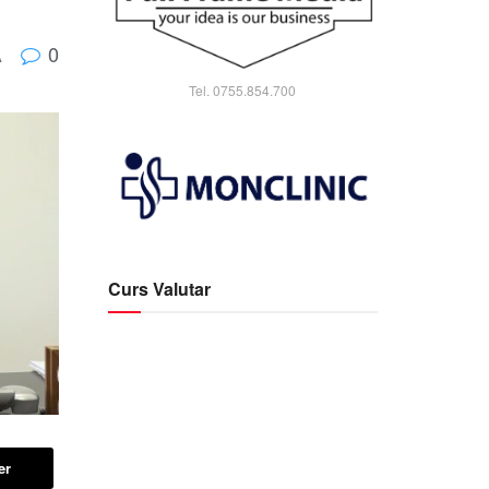
0
A
Tel. 0755.854.700
Curs Valutar
er