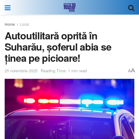
Home
Local
Autoutilitară oprită în
Suharău, șoferul abia se
ținea pe picioare!
A
25 noiembrie 2025
Reading Time: 1 min read
A