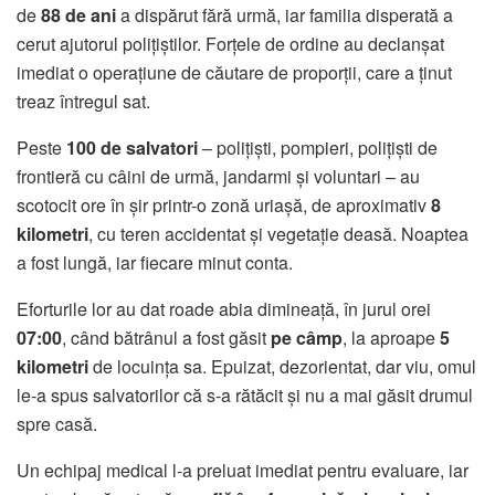
de
88 de ani
a dispărut fără urmă, iar familia disperată a
cerut ajutorul polițiștilor. Forțele de ordine au declanșat
imediat o operațiune de căutare de proporții, care a ținut
treaz întregul sat.
Peste
100 de salvatori
– polițiști, pompieri, polițiști de
frontieră cu câini de urmă, jandarmi și voluntari – au
scotocit ore în șir printr-o zonă uriașă, de aproximativ
8
kilometri
, cu teren accidentat și vegetație deasă. Noaptea
a fost lungă, iar fiecare minut conta.
Eforturile lor au dat roade abia dimineață, în jurul orei
07:00
, când bătrânul a fost găsit
pe câmp
, la aproape
5
kilometri
de locuința sa. Epuizat, dezorientat, dar viu, omul
le-a spus salvatorilor că s-a rătăcit și nu a mai găsit drumul
spre casă.
Un echipaj medical l-a preluat imediat pentru evaluare, iar