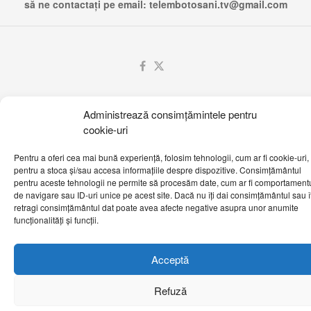
să ne contactați pe email:
telembotosani.tv@gmail.com
Administrează consimțămintele pentru
cookie-uri
Pentru a oferi cea mai bună experiență, folosim tehnologii, cum ar fi cookie-uri,
pentru a stoca și/sau accesa informațiile despre dispozitive. Consimțământul
pentru aceste tehnologii ne permite să procesăm date, cum ar fi comportament
de navigare sau ID-uri unice pe acest site. Dacă nu îți dai consimțământul sau îț
retragi consimțământul dat poate avea afecte negative asupra unor anumite
funcționalități și funcții.
Acceptă
Refuză