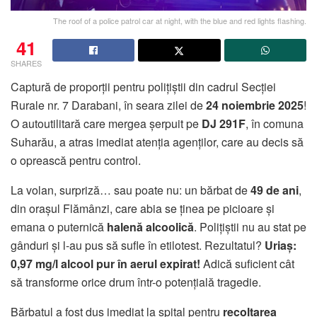
The roof of a police patrol car at night, with the blue and red lights flashing.
41
SHARES
Captură de proporții pentru polițiștii din cadrul Secției
Rurale nr. 7 Darabani, în seara zilei de
24 noiembrie 2025
!
O autoutilitară care mergea șerpuit pe
DJ 291F
, în comuna
Suharău, a atras imediat atenția agenților, care au decis să
o oprească pentru control.
La volan, surpriză… sau poate nu: un bărbat de
49 de ani
,
din orașul Flămânzi, care abia se ținea pe picioare și
emana o puternică
halenă alcoolică
. Polițiștii nu au stat pe
gânduri și l-au pus să sufle în etilotest. Rezultatul?
Uriaș:
0,97 mg/l alcool pur în aerul expirat!
Adică suficient cât
să transforme orice drum într-o potențială tragedie.
Bărbatul a fost dus imediat la spital pentru
recoltarea