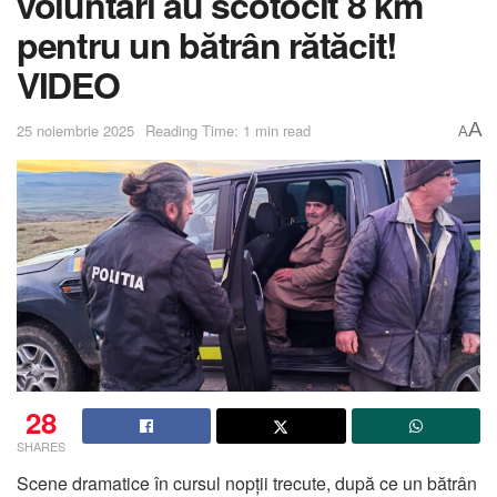
voluntari au scotocit 8 km
pentru un bătrân rătăcit!
VIDEO
A
25 noiembrie 2025
Reading Time: 1 min read
A
28
SHARES
Scene dramatice în cursul nopții trecute, după ce un bătrân