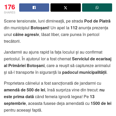
176
SHARES
Scene tensionate, luni dimineață, pe strada
Pod de Piatră
din municipiul
Botoșani
! Un apel la
112
anunța prezența
unui
câine agresiv
, lăsat liber, care punea în pericol
trecătorii.
Jandarmii au ajuns rapid la fața locului și au confirmat
pericolul. În ajutorul lor a fost chemat
Serviciul de ecarisaj
al Primăriei Botoșani
, care a reușit să captureze animalul
și să-l transporte în siguranță la
padocul municipalității
.
Proprietara câinelui a fost sancționată de jandarmi cu
amendă de 500 de lei
, însă surpriza vine din trecut:
nu
este prima dată
când femeia ignoră legea! Pe
13
septembrie
, aceasta fusese deja amendată cu
1500 de lei
pentru aceeași faptă.