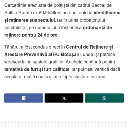
Cercetările efectuate de polițiștii din cadrul Secției de
Poliție Rurală nr. 5 Mihăileni au dus rapid la
identificarea
și reținerea suspectului
, iar în urma probatoriului
administrat, pe numele lui a fost emisă
ordonanță de
reținere pentru 24 de ore
.
Tânărul a fost condus direct în
Centrul de Reținere și
Arestare Preventivă al IPJ Botoșani
, unde își petrece
weekendul în spatele gratiilor. Ancheta continuă pentru
tentativă de furt și furt calificat
, iar polițiștii verifică dacă
acesta ar mai fi comis și alte fapte similare în zonă.