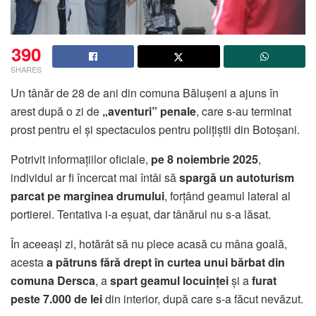
390
SHARES
Un tânăr de 28 de ani din comuna Bălușeni a ajuns în
arest după o zi de
„aventuri” penale
, care s-au terminat
prost pentru el și spectaculos pentru polițiștii din Botoșani.
Potrivit informațiilor oficiale,
pe 8 noiembrie 2025
,
individul ar fi încercat mai întâi să
spargă un autoturism
parcat pe marginea drumului
, forțând geamul lateral al
portierei. Tentativa i-a eșuat, dar tânărul nu s-a lăsat.
În aceeași zi, hotărât să nu plece acasă cu mâna goală,
acesta
a pătruns fără drept în curtea unui bărbat din
comuna Dersca
, a
spart geamul locuinței
și a
furat
peste 7.000 de lei
din interior, după care s-a făcut nevăzut.