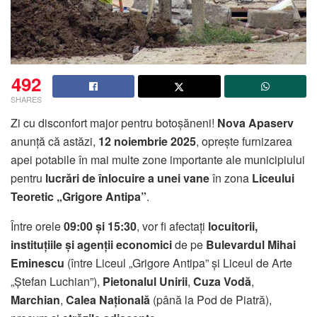
492
SHARES
Zi cu disconfort major pentru botoșăneni!
Nova Apaserv
anunță că astăzi,
12 noiembrie 2025
, oprește furnizarea
apei potabile în mai multe zone importante ale municipiului
pentru
lucrări de înlocuire a unei vane
în zona
Liceului
Teoretic „Grigore Antipa”
.
Între orele
09:00 și 15:30
, vor fi afectați
locuitorii,
instituțiile și agenții economici
de pe
Bulevardul Mihai
Eminescu
(între Liceul „Grigore Antipa” și Liceul de Arte
„Ștefan Luchian”),
Pietonalul Unirii
,
Cuza Vodă
,
Marchian
,
Calea Națională
(până la Pod de Piatră),