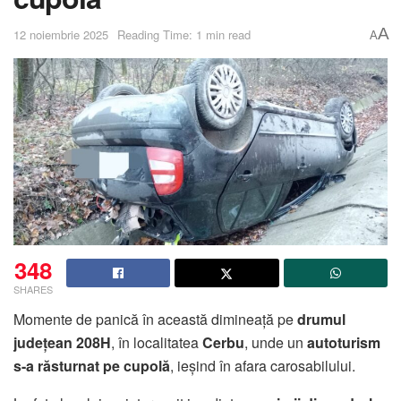
A
12 noiembrie 2025
Reading Time: 1 min read
A
348
SHARES
Momente de panică în această dimineață pe
drumul
județean 208H
, în localitatea
Cerbu
, unde un
autoturism
s-a răsturnat pe cupolă
, ieșind în afara carosabilului.