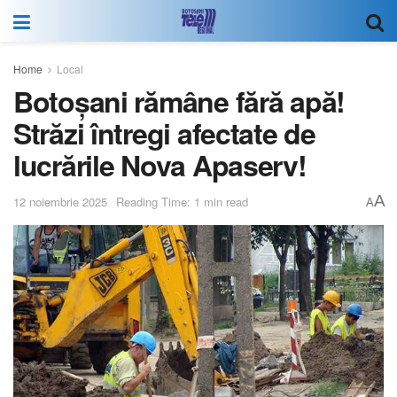
Home
Local
Botoșani rămâne fără apă!
Străzi întregi afectate de
lucrările Nova Apaserv!
A
12 noiembrie 2025
Reading Time: 1 min read
A