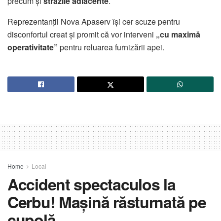
precum și
străzile adiacente
.
Reprezentanții Nova Apaserv își cer scuze pentru
disconfortul creat și promit că vor interveni
„cu maximă
operativitate”
pentru reluarea furnizării apei.
Home
Local
Accident spectaculos la
Cerbu! Mașină răsturnată pe
cupolă