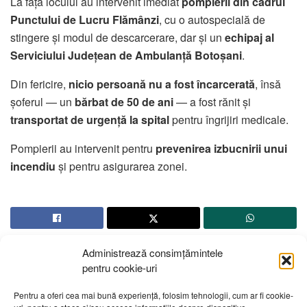
La fața locului au intervenit imediat
pompierii din cadrul
Punctului de Lucru Flămânzi
, cu o autospecială de
stingere și modul de descarcerare, dar și un
echipaj al
Serviciului Județean de Ambulanță Botoșani
.
Din fericire,
nicio persoană nu a fost încarcerată
, însă
șoferul — un
bărbat de 50 de ani
— a fost rănit și
transportat de urgență la spital
pentru îngrijiri medicale.
Pompierii au intervenit pentru
prevenirea izbucnirii unui
incendiu
și pentru asigurarea zonei.
Administrează consimțămintele
pentru cookie-uri
Pentru a oferi cea mai bună experiență, folosim tehnologii, cum ar fi cookie-