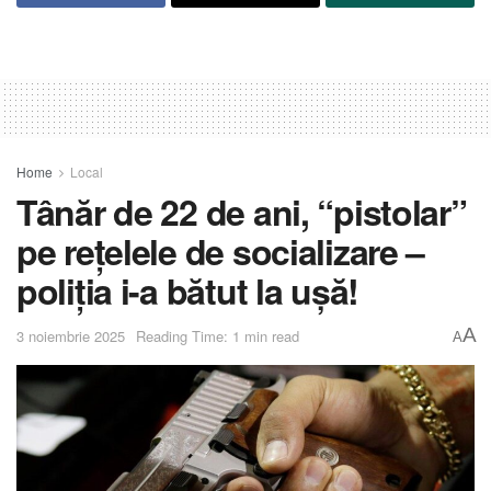
Home
Local
Tânăr de 22 de ani, “pistolar”
pe rețelele de socializare –
poliția i-a bătut la ușă!
A
3 noiembrie 2025
Reading Time: 1 min read
A