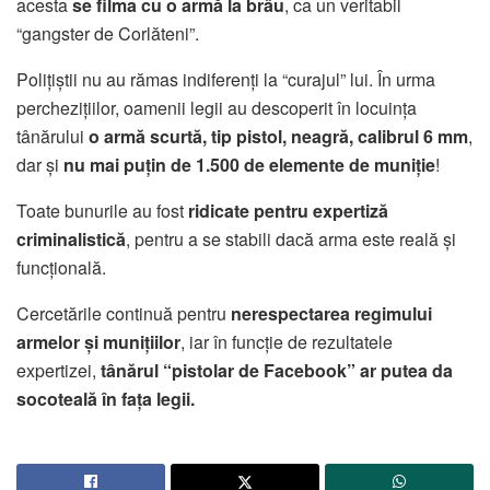
acesta
se filma cu o armă la brâu
, ca un veritabil
“gangster de Corlăteni”.
Polițiștii nu au rămas indiferenți la “curajul” lui. În urma
perchezițiilor, oamenii legii au descoperit în locuința
tânărului
o armă scurtă, tip pistol, neagră, calibrul 6 mm
,
dar și
nu mai puțin de 1.500 de elemente de muniție
!
Toate bunurile au fost
ridicate pentru expertiză
criminalistică
, pentru a se stabili dacă arma este reală și
funcțională.
Cercetările continuă pentru
nerespectarea regimului
armelor și munițiilor
, iar în funcție de rezultatele
expertizei,
tânărul “pistolar de Facebook” ar putea da
socoteală în fața legii.