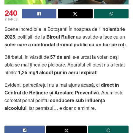
240
SHARES
Scene incredibile la Botoșani! În noaptea de
1 noiembrie
2025
, polițiștii de la
Biroul Rutier
au avut de-a face cu un
șofer care a confundat drumul public cu un bar pe roți
.
Bărbatul, în vârstă de
57 de ani
, s-a urcat la volan deși
abia se mai ținea pe picioare. Aparatul etilotest nu a iertat
nimic:
1,25 mg/l alcool pur în aerul expirat!
Evident, petrecărețul nu a mai ajuns acasă, ci
direct în
Centrul de Reținere și Arestare Preventivă
. Acum este
cercetat penal pentru
conducere sub influența
alcoolului
, iar permisul… e doar o amintire.