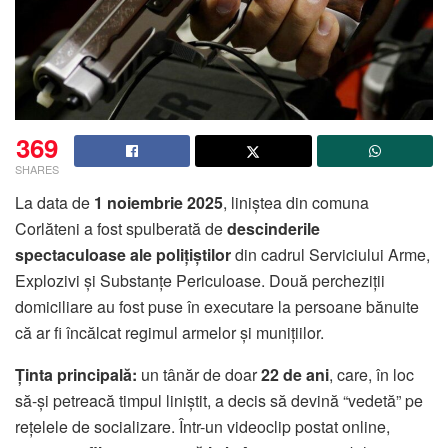
369
SHARES
La data de
1 noiembrie 2025
, liniștea din comuna
Corlăteni a fost spulberată de
descinderile
spectaculoase ale polițiștilor
din cadrul Serviciului Arme,
Explozivi și Substanțe Periculoase. Două percheziții
domiciliare au fost puse în executare la persoane bănuite
că ar fi încălcat regimul armelor și munițiilor.
Ținta principală:
un tânăr de doar
22 de ani
, care, în loc
să-și petreacă timpul liniștit, a decis să devină “vedetă” pe
rețelele de socializare. Într-un videoclip postat online,