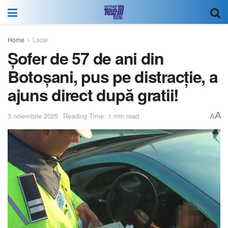
Home
Local
Șofer de 57 de ani din
Botoșani, pus pe distracție, a
ajuns direct după gratii!
A
3 noiembrie 2025
Reading Time: 1 min read
A