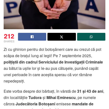
212
SHARES
Zi cu ghinion pentru doi botoșăneni care au crezut că pot
scăpa de brațul lung al legii! Pe 7 septembrie 2025,
polițiștii din cadrul Serviciului de Investigații Criminale
au bătut la ușile lor și le-au pus cătușele, punând capăt
unei perioade în care aceștia sperau că vor rămâne
nepedepsiți.
Este vorba despre doi bărbați, în vârstă de
31 și 43 de ani
,
din localitățile
Tudora
și
Mihai Eminescu
, pe numele
cărora
Judecătoria Botoșani
emisese
mandate de