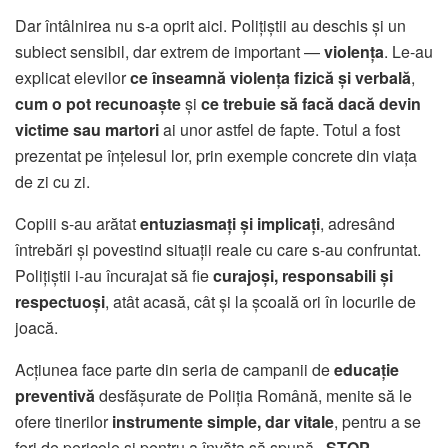
Dar întâlnirea nu s-a oprit aici. Polițiștii au deschis și un
subiect sensibil, dar extrem de important —
violența
. Le-au
explicat elevilor
ce înseamnă violența fizică și verbală
,
cum o pot recunoaște
și
ce trebuie să facă dacă devin
victime sau martori
ai unor astfel de fapte. Totul a fost
prezentat pe înțelesul lor, prin exemple concrete din viața
de zi cu zi.
Copiii s-au arătat
entuziasmați și implicați
, adresând
întrebări și povestind situații reale cu care s-au confruntat.
Polițiștii i-au încurajat să fie
curajoși, responsabili și
respectuoși
, atât acasă, cât și la școală ori în locurile de
joacă.
Acțiunea face parte din seria de campanii de
educație
preventivă
desfășurate de Poliția Română, menite să le
ofere tinerilor
instrumente simple, dar vitale
, pentru a se
feri de pericole și pentru a învăța să spună
„STOP