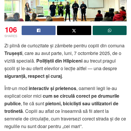
106
SHARES
Zi plină de curiozitate și zâmbete pentru copiii din comuna
Trușești
, care au avut parte, luni, 7 octombrie 2025, de o
vizită specială.
Polițiștii din Hlipiceni
au trecut pragul
școlii și le-au oferit elevilor o lecție altfel — una despre
siguranță, respect și curaj
.
Într-un mod
interactiv și prietenos
, oamenii legii le-au
explicat celor mici
cum se circulă corect pe drumurile
publice
, fie că sunt
pietoni, bicicliști sau utilizatori de
trotinetă
. Copiii au aflat ce înseamnă să fii atent la
semnele de circulație, cum traversezi corect strada și de ce
regulile nu sunt doar pentru „cei mari”.