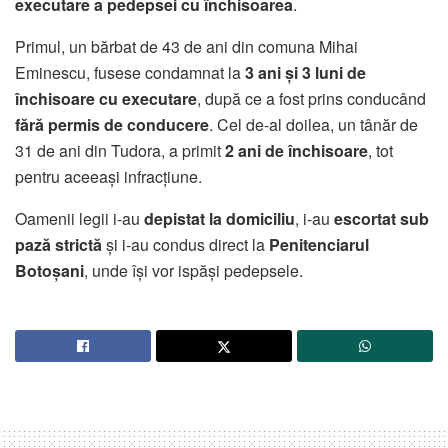
executare a pedepsei cu închisoarea
.
Primul, un bărbat de 43 de ani din comuna Mihai
Eminescu, fusese condamnat la
3 ani și 3 luni de
închisoare cu executare
, după ce a fost prins conducând
fără permis de conducere
. Cel de-al doilea, un tânăr de
31 de ani din Tudora, a primit
2 ani de închisoare
, tot
pentru aceeași infracțiune.
Oamenii legii i-au
depistat la domiciliu
, i-au
escortat sub
pază strictă
și i-au condus direct la
Penitenciarul
Botoșani
, unde își vor ispăși pedepsele.