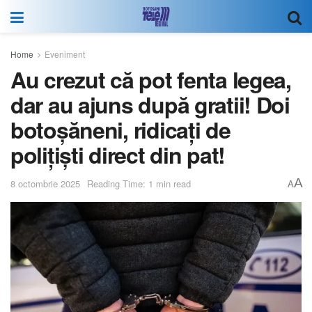
Home
Eveniment
Au crezut că pot fenta legea,
dar au ajuns după gratii! Doi
botoșăneni, ridicați de
polițiști direct din pat!
A
8 octombrie 2025
Reading Time: 1 min read
A