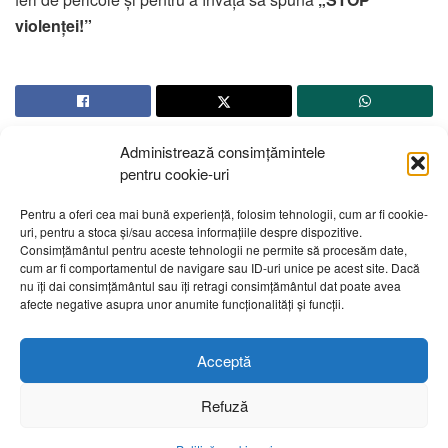
violenței!”
Administrează consimțămintele
pentru cookie-uri
Pentru a oferi cea mai bună experiență, folosim tehnologii, cum ar fi cookie-
uri, pentru a stoca și/sau accesa informațiile despre dispozitive.
Despre noi
Publicitate
Contact
Politică de confidențialitate
Consimțământul pentru aceste tehnologii ne permite să procesăm date,
Cod Deontologic
Grila de programe
cum ar fi comportamentul de navigare sau ID-uri unice pe acest site. Dacă
nu îți dai consimțământul sau îți retragi consimțământul dat poate avea
afecte negative asupra unor anumite funcționalități și funcții.
Daca sunteti martorul unor evenimente importante vă rugăm
să ne contactați pe email:
telembotosani.tv@gmail.com
Acceptă
Refuză