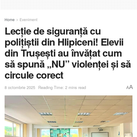
Home
Eveniment
Lecție de siguranță cu
polițiștii din Hlipiceni! Elevii
din Trușești au învățat cum
să spună „NU” violenței și să
circule corect
A
8 octombrie 2025
Reading Time: 2 mins read
A