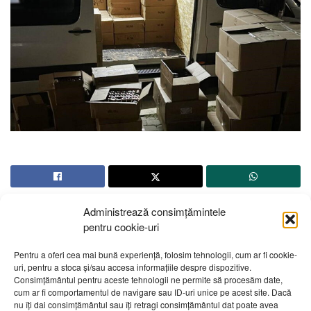
Administrează consimțămintele
pentru cookie-uri
Pentru a oferi cea mai bună experiență, folosim tehnologii, cum ar fi cookie-
uri, pentru a stoca și/sau accesa informațiile despre dispozitive.
Despre noi
Publicitate
Contact
Politică de confidențialitate
Consimțământul pentru aceste tehnologii ne permite să procesăm date,
Cod Deontologic
Grila de programe
cum ar fi comportamentul de navigare sau ID-uri unice pe acest site. Dacă
nu îți dai consimțământul sau îți retragi consimțământul dat poate avea