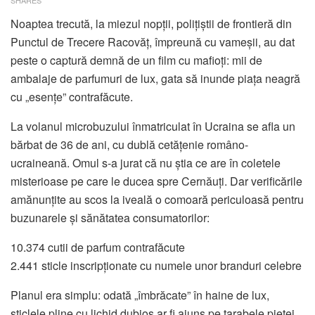
SHARES
Noaptea trecută, la miezul nopții, polițiștii de frontieră din
Punctul de Trecere Racovăț, împreună cu vameșii, au dat
peste o captură demnă de un film cu mafioți: mii de
ambalaje de parfumuri de lux, gata să inunde piața neagră
cu „esențe” contrafăcute.
La volanul microbuzului înmatriculat în Ucraina se afla un
bărbat de 36 de ani, cu dublă cetățenie româno-
ucraineană. Omul s-a jurat că nu știa ce are în coletele
misterioase pe care le ducea spre Cernăuți. Dar verificările
amănunțite au scos la iveală o comoară periculoasă pentru
buzunarele și sănătatea consumatorilor:
10.374 cutii de parfum contrafăcute
2.441 sticle inscripționate cu numele unor branduri celebre
Planul era simplu: odată „îmbrăcate” în haine de lux,
sticlele pline cu lichid dubios ar fi ajuns pe tarabele pieței