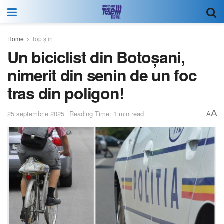
Home
Top știri
Un biciclist din Botoșani,
nimerit din senin de un foc
tras din poligon!
A
25 septembrie 2025
Reading Time: 1 min read
A