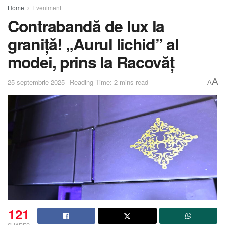
Home
Eveniment
Contrabandă de lux la
graniță! „Aurul lichid” al
modei, prins la Racovăț
A
25 septembrie 2025
Reading Time: 2 mins read
A
121