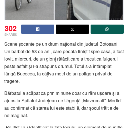
302
SHARES
Scene șocante pe un drum național din județul Botoșani!
Un bărbat de 53 de ani, care pedala liniștit spre casă, a fost
lovit, miercuri, de un glonț rătăcit care a trecut ca fulgerul
peste asfalt și i-a străpuns drumul. Totul s-a întâmplat
lângă Bucecea, la câțiva metri de un poligon privat de
tragere.
Bărbatul a scăpat ca prin minune doar cu răni ușoare și a
ajuns la Spitalul Județean de Urgență „Mavromati”. Medicii
au confirmat că starea lui este stabilă, dar șocul trăit e de
neimaginat.
„Polițiștii au identificat la fața locului un element de muniție,