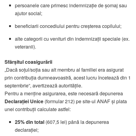
persoanele care primesc indemnizație de șomaj sau
ajutor social;
beneficiarii concediului pentru creșterea copilului;
alte categorii cu venituri din indemnizații speciale (ex.
veteranii).
Sfârșitul coasigurării
„Dacă soțul/soția sau alt membru al familiei era asigurat
prin contribuția dumneavoastră, acest lucru încetează din 1
septembrie”, avertizează autoritățile.
Pentru a menține asigurarea, este necesară depunerea
Declarației Unice
(formular 212) pe site-ul ANAF și plata
unei contribuții calculate astfel:
25% din total
(607,5 lei) până la depunerea
declarației;