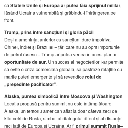
că
Statele Unite și Europa ar putea tăia sprijinul militar
,
lăsând Ucraina vulnerabilă și grăbindu-i înfrângerea pe
front.
Trump, prins între sancțiuni și gloria păcii
Deși a amenințat anterior cu sancțiuni dure împotriva
Chinei, Indiei și Braziliei – țări care nu au oprit importurile
de petrol rusesc – Trump ar putea vedea în acest plan
o
oportunitate de aur
. Un succes al negocierilor i-ar permite
să evite o criză comercială globală, să păstreze relațiile cu
marile puteri emergente și să revendice
rolul de
„președinte pacificator”
.
Alaska, puntea simbolică între Moscova și Washington
Locația propusă pentru summit nu este întâmplătoare:
Alaska, un teritoriu american aflat la doar câteva zeci de
kilometri de Rusia, simbol al dialogului direct și al distanței
reci față de Europa și Ucraina. Ar fi
primul summit Rusia–