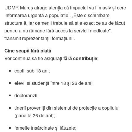
UDMR Mureș atrage atenția că impactul va fi masiv și cere
informarea urgentă a populației. „Este o schimbare
structurală, iar oamenii trebuie să știe exact ce au de făcut
pentru a nu rămâne fără acces la servicii medicale”,
transmit reprezentanții formațiunii.
Cine scapă fără plată
Vor continua să fie asigurați
fără contribuție
:
copiii sub 18 ani;
elevii și studenții între 18 și 26 de ani;
doctoranzii;
tinerii proveniți din sistemul de protecție a copilului
(până la 26 de ani);
femeile însărcinate și lăuzele;