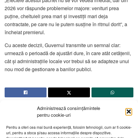
„Efectele acestui pachet nu se vor vedea imediat, dar din
2026 vor răspunde problemelor majore: venituri prea
puține, cheltuieli prea mari și investiții mari deja
contractate, pe care nu le putem susține în ritmul dorit”, a
încheiat premierul.
Cu aceste decizii, Guvernul transmite un semnal clar:
urmează o perioadă de ajustări dure, în care atât cetățenii,
cât și administrațiile locale vor trebui să se adapteze unui
nou mod de gestionare a banilor publici.
Administrează consimțămintele
pentru cookie-uri
Pentru a oferi cea mai bună experiență, folosim tehnologii, cum ar fi cookie-
uri, pentru a stoca și/sau accesa informațiile despre dispozitive.
Despre noi
Publicitate
Contact
Politică de confidențialitate