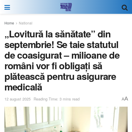
Home
National
„Lovitură la sănătate” din
septembrie! Se taie statutul
de coasigurat – milioane de
români vor fi obligați să
plătească pentru asigurare
medicală
A
12 august 2025
Reading Time: 3 mins read
A