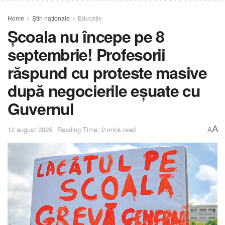
Home
Știri naționale
Educație
Școala nu începe pe 8
septembrie! Profesorii
răspund cu proteste masive
după negocierile eșuate cu
Guvernul
A
12 august 2025
Reading Time: 2 mins read
A