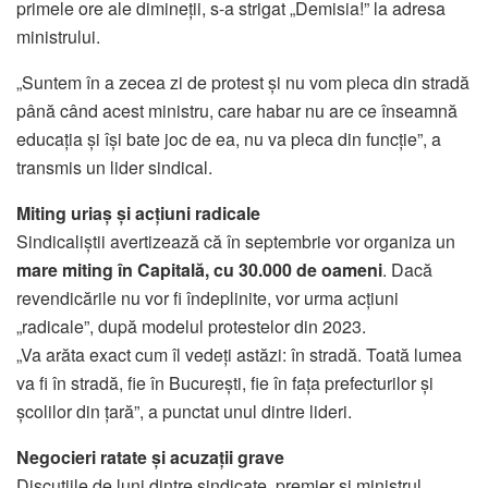
primele ore ale dimineții, s-a strigat „Demisia!” la adresa
ministrului.
„Suntem în a zecea zi de protest și nu vom pleca din stradă
până când acest ministru, care habar nu are ce înseamnă
educația și își bate joc de ea, nu va pleca din funcție”, a
transmis un lider sindical.
Miting uriaș și acțiuni radicale
Sindicaliștii avertizează că în septembrie vor organiza un
mare miting în Capitală, cu 30.000 de oameni
. Dacă
revendicările nu vor fi îndeplinite, vor urma acțiuni
„radicale”, după modelul protestelor din 2023.
„Va arăta exact cum îl vedeți astăzi: în stradă. Toată lumea
va fi în stradă, fie în București, fie în fața prefecturilor și
școlilor din țară”, a punctat unul dintre lideri.
Negocieri ratate și acuzații grave
Discuțiile de luni dintre sindicate, premier și ministrul