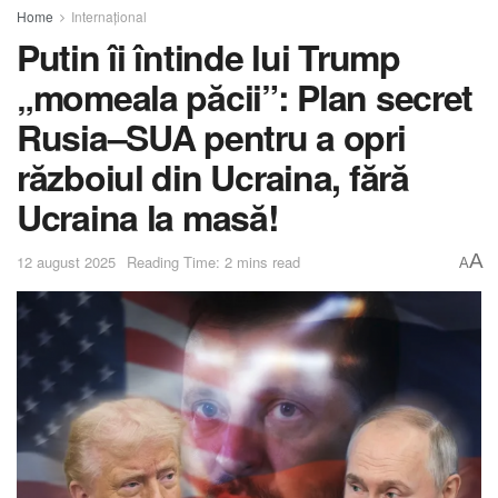
Home
Internațional
Putin îi întinde lui Trump
„momeala păcii”: Plan secret
Rusia–SUA pentru a opri
războiul din Ucraina, fără
Ucraina la masă!
A
12 august 2025
Reading Time: 2 mins read
A