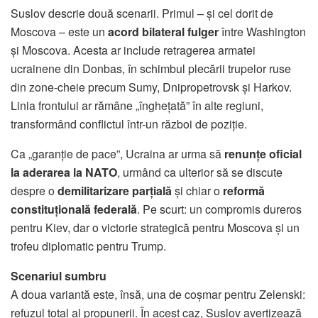
Suslov descrie două scenarii. Primul – și cel dorit de
Moscova – este un
acord bilateral fulger
între Washington
și Moscova. Acesta ar include retragerea armatei
ucrainene din Donbas, în schimbul plecării trupelor ruse
din zone-cheie precum Sumy, Dnipropetrovsk și Harkov.
Linia frontului ar rămâne „înghețată” în alte regiuni,
transformând conflictul într-un război de poziție.
Ca „garanție de pace”, Ucraina ar urma să
renunțe oficial
la aderarea la NATO
, urmând ca ulterior să se discute
despre o
demilitarizare parțială
și chiar o
reformă
constituțională federală
. Pe scurt: un compromis dureros
pentru Kiev, dar o victorie strategică pentru Moscova și un
trofeu diplomatic pentru Trump.
Scenariul sumbru
A doua variantă este, însă, una de coșmar pentru Zelenski:
refuzul total al propunerii. În acest caz, Suslov avertizează