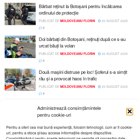
Bărbat reținut la Botoșani pentru încălcarea
ordinului de protecție
PUBLICAT DE
MOLDOVEANU FLORIN
20 AUGUST 2025
0
Doi bărbați din Botoșani, reținuți după ce s-au
urcat băuți la volan
PUBLICAT DE
MOLDOVEANU FLORIN
20 AUGUST 2025
0
Două mașini distruse pe loc! Șoferul s-a simțit
rău și a provocat haos în trafic
PUBLICAT DE
MOLDOVEANU FLORIN
20 AUGUST 2025
0
Administrează consimțămintele
pentru cookie-uri
Pentru a oferi cea mai bună experiență, folosim tehnologii, cum ar fi cookie-
uri, pentru a stoca și/sau accesa informațiile despre dispozitive.
Despre noi
Publicitate
Contact
Politică de confidențialitate
Consimțământul pentru aceste tehnologii ne permite să procesăm date,