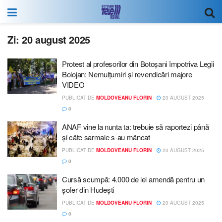
Zi:
20 august 2025
Protest al profesorilor din Botoșani împotriva Legii
Bolojan: Nemulțumiri și revendicări majore
VIDEO
PUBLICAT DE
MOLDOVEANU FLORIN
20 AUGUST 2025
0
ANAF vine la nunta ta: trebuie să raportezi până
și câte sarmale s-au mâncat
PUBLICAT DE
MOLDOVEANU FLORIN
20 AUGUST 2025
0
Cursă scumpă: 4.000 de lei amendă pentru un
șofer din Hudești
PUBLICAT DE
MOLDOVEANU FLORIN
20 AUGUST 2025
0