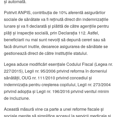
și automată.
Potrivit ANPIS, contribuția de 10% aferentă asigurărilor
sociale de sănătate va fi reținută direct din indemnizațiile
lunare și va fi declarată și plătită de către agențiile pentru
plăți și inspecție socială, prin Declarația 112. Astfel,
beneficiarii nu mai sunt nevoiți să depună cereri sau să
facă drumuri inutile, deoarece asigurarea de sănătate se
gestionează direct de către instituțiile statului.
Legea aduce modificări esențiale Codului Fiscal (Legea nr.
227/2015), Legii nr. 95/2006 privind reforma în domeniul
sănătății, OUG nr. 111/2010 privind concediul și
indemnizația pentru creșterea copilului, Legii nr. 273/2004
privind adopția și Legii nr. 196/2016 privind venitul minim
de incluziune.
Această măsură vine ca parte a unei reforme fiscale și
sociale menite să simplifice accesul la servicii medicale și