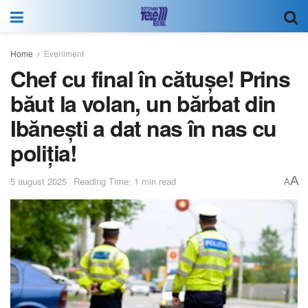
Home
Eveniment
Chef cu final în cătușe! Prins
băut la volan, un bărbat din
Ibănești a dat nas în nas cu
poliția!
A
5 august 2025
Reading Time: 1 min read
A