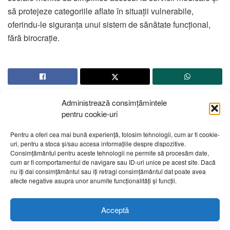
să protejeze categoriile aflate în situații vulnerabile,
oferindu-le siguranța unui sistem de sănătate funcțional,
fără birocrație.
Administrează consimțămintele
pentru cookie-uri
Pentru a oferi cea mai bună experiență, folosim tehnologii, cum ar fi cookie-
uri, pentru a stoca și/sau accesa informațiile despre dispozitive.
Despre noi
Publicitate
Contact
Politică de confidențialitate
Consimțământul pentru aceste tehnologii ne permite să procesăm date,
Cod Deontologic
Grila de programe
cum ar fi comportamentul de navigare sau ID-uri unice pe acest site. Dacă
nu îți dai consimțământul sau îți retragi consimțământul dat poate avea
afecte negative asupra unor anumite funcționalități și funcții.
Daca sunteti martorul unor evenimente importante vă rugăm
să ne contactați pe email:
telembotosani.tv@gmail.com
Acceptă