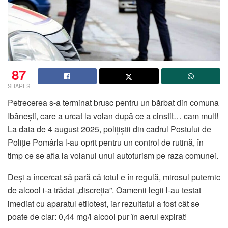
87
SHARES
Petrecerea s-a terminat brusc pentru un bărbat din comuna
Ibănești, care a urcat la volan după ce a cinstit… cam mult!
La data de 4 august 2025, polițiștii din cadrul Postului de
Poliție Pomârla l-au oprit pentru un control de rutină, în
timp ce se afla la volanul unui autoturism pe raza comunei.
Deși a încercat să pară că totul e în regulă, mirosul puternic
de alcool i-a trădat „discreția”. Oamenii legii l-au testat
imediat cu aparatul etilotest, iar rezultatul a fost cât se
poate de clar: 0,44 mg/l alcool pur în aerul expirat!