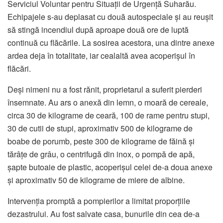
Serviciul Voluntar pentru Situații de Urgență Suharău.
Echipajele s-au deplasat cu două autospeciale și au reușit
să stingă incendiul după aproape două ore de luptă
continuă cu flăcările. La sosirea acestora, una dintre anexe
ardea deja în totalitate, iar cealaltă avea acoperișul în
flăcări.
Deși nimeni nu a fost rănit, proprietarul a suferit pierderi
însemnate. Au ars o anexă din lemn, o moară de cereale,
circa 30 de kilograme de ceară, 100 de rame pentru stupi,
30 de cutii de stupi, aproximativ 500 de kilograme de
boabe de porumb, peste 300 de kilograme de făină și
tărâțe de grâu, o centrifugă din inox, o pompă de apă,
șapte butoaie de plastic, acoperișul celei de-a doua anexe
și aproximativ 50 de kilograme de miere de albine.
Intervenția promptă a pompierilor a limitat proporțiile
dezastrului. Au fost salvate casa, bunurile din cea de-a