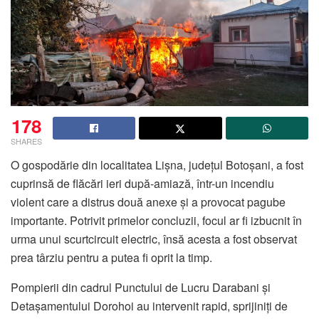
178
SHARES
O gospodărie din localitatea Lișna, județul Botoșani, a fost
cuprinsă de flăcări ieri după-amiază, într-un incendiu
violent care a distrus două anexe și a provocat pagube
importante. Potrivit primelor concluzii, focul ar fi izbucnit în
urma unui scurtcircuit electric, însă acesta a fost observat
prea târziu pentru a putea fi oprit la timp.
Pompierii din cadrul Punctului de Lucru Darabani și
Detașamentului Dorohoi au intervenit rapid, sprijiniți de