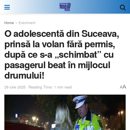
Home
Eveniment
O adolescentă din Suceava,
prinsă la volan fără permis,
după ce s-a „schimbat” cu
pasagerul beat în mijlocul
drumului!
A
29 iulie 2025
Reading Time: 1 min read
A