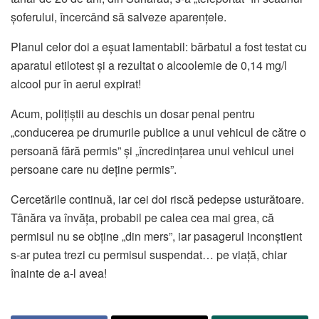
șoferului, încercând să salveze aparențele.
Planul celor doi a eșuat lamentabil: bărbatul a fost testat cu
aparatul etilotest și a rezultat o alcoolemie de 0,14 mg/l
alcool pur în aerul expirat!
Acum, polițiștii au deschis un dosar penal pentru
„conducerea pe drumurile publice a unui vehicul de către o
persoană fără permis” și „încredințarea unui vehicul unei
persoane care nu deține permis”.
Cercetările continuă, iar cei doi riscă pedepse usturătoare.
Tânăra va învăța, probabil pe calea cea mai grea, că
permisul nu se obține „din mers”, iar pasagerul inconștient
s-ar putea trezi cu permisul suspendat… pe viață, chiar
înainte de a-l avea!