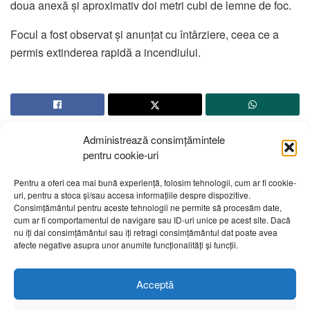
doua anexă și aproximativ doi metri cubi de lemne de foc.
Focul a fost observat și anunțat cu întârziere, ceea ce a
permis extinderea rapidă a incendiului.
Administrează consimțămintele
pentru cookie-uri
Pentru a oferi cea mai bună experiență, folosim tehnologii, cum ar fi cookie-
uri, pentru a stoca și/sau accesa informațiile despre dispozitive.
Despre noi
Publicitate
Contact
Politică de confidențialitate
Consimțământul pentru aceste tehnologii ne permite să procesăm date,
Cod Deontologic
Grila de programe
cum ar fi comportamentul de navigare sau ID-uri unice pe acest site. Dacă
nu îți dai consimțământul sau îți retragi consimțământul dat poate avea
afecte negative asupra unor anumite funcționalități și funcții.
Daca sunteti martorul unor evenimente importante vă rugăm
să ne contactați pe email:
telembotosani.tv@gmail.com
Acceptă