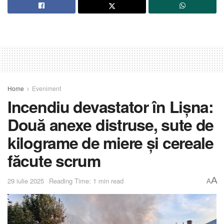
Home
Eveniment
Incendiu devastator în Lișna:
Două anexe distruse, sute de
kilograme de miere și cereale
făcute scrum
A
29 iulie 2025
Reading Time: 1 min read
A