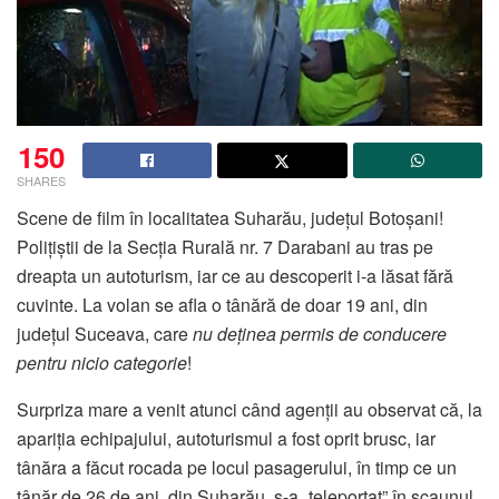
150
SHARES
Scene de film în localitatea Suharău, județul Botoșani!
Polițiștii de la Secția Rurală nr. 7 Darabani au tras pe
dreapta un autoturism, iar ce au descoperit i-a lăsat fără
cuvinte. La volan se afla o tânără de doar 19 ani, din
județul Suceava, care
nu deținea permis de conducere
pentru nicio categorie
!
Surpriza mare a venit atunci când agenții au observat că, la
apariția echipajului, autoturismul a fost oprit brusc, iar
tânăra a făcut rocada pe locul pasagerului, în timp ce un
tânăr de 26 de ani, din Suharău, s-a „teleportat” în scaunul