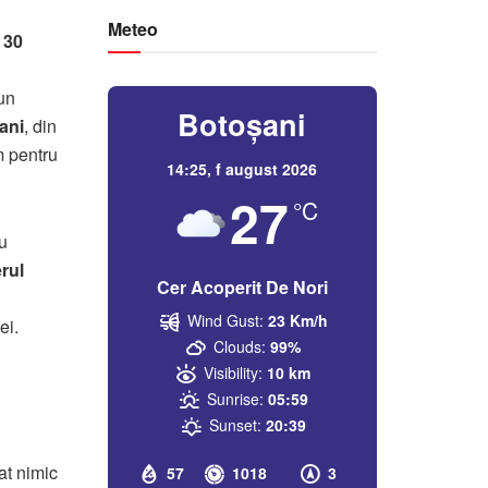
Meteo
e
30
 un
Botoșani
ani
, din
m pentru
14:25,
f august 2026
27
°C
u
rul
Cer Acoperit De Nori
Wind Gust:
23 Km/h
ei.
Clouds:
99%
Visibility:
10 km
Sunrise:
05:59
Sunset:
20:39
at nimic
57
1018
3