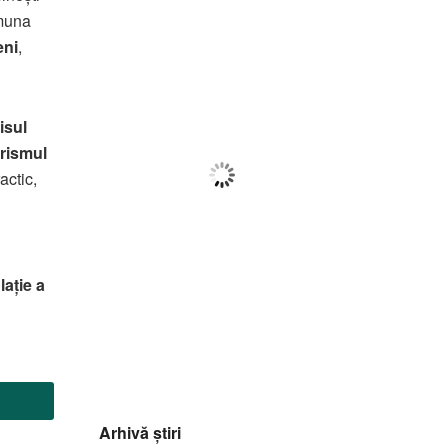
Botoșani
omuna
ni
,
14:26,
f august 2026
27
°C
isul
rismul
Cer Acoperit De Nori
actic,
Wind Gust:
23 Km/h
Clouds:
99%
Visibility:
10 km
Sunrise:
05:59
lație a
Sunset:
20:39
57
1018
3
%
mb
Km/h
Arhivă știri