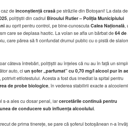
 caz de
inconștiență crasă
pe străzile din Botoșani! La data d
2025
, polițiștii din cadrul
Biroului Rutier – Poliția Municipiului
ni
au oprit pentru control, pe bine-cunoscuta
Calea Națională
,
ism care se deplasa haotic. La volan se afla un bărbat de
64 de 
iu, care părea să fi confundat drumul public cu o pistă de slalo
r câteva întrebări, polițiștii au înțeles că nu au în față un simpl
tor auto, ci
un șofer „parfumat” cu 0,70 mg/l alcool pur în ae
, potrivit etilotestului. Acesta a fost dus imediat la spital pentru
area de probe biologice
, în vederea stabilirii exacte a alcoolemi
l s-a ales cu dosar penal, iar
cercetările continuă pentru
iunea de conducere sub influența alcoolului
.
trecut de prima tinerețe, se pare că șoferul botoșănean n-a învăț