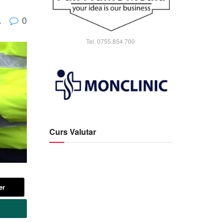
0
A
Tel. 0755.854.700
Curs Valutar
er