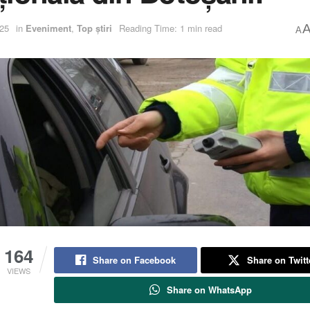
025
in
Eveniment
,
Top știri
Reading Time: 1 min read
A
164
Share on Facebook
Share on Twitt
VIEWS
Share on WhatsApp