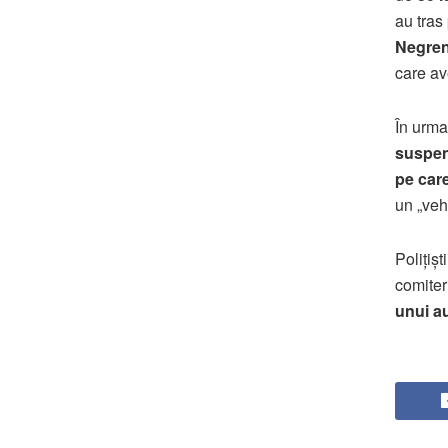
au tras
Negren
care av
În urma
suspen
pe care
un „veh
Polițiș
comiter
unui a