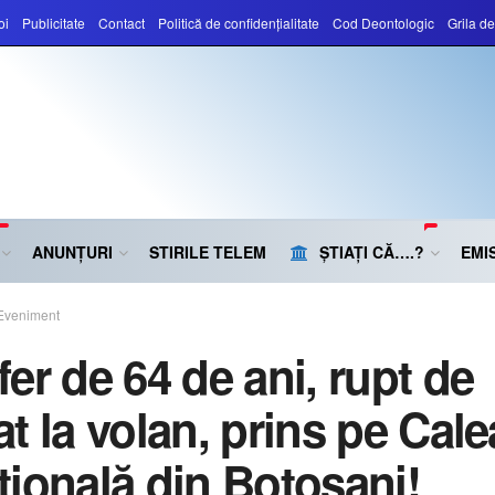
oi
Publicitate
Contact
Politică de confidențialitate
Cod Deontologic
Grila d
ANUNȚURI
STIRILE TELEM
ȘTIAȚI CĂ….?
EMIS
Eveniment
fer de 64 de ani, rupt de
t la volan, prins pe Cale
țională din Botoșani!