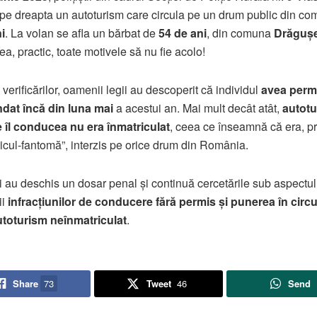
 pe dreapta un autoturism care circula pe un drum public din c
i
. La volan se afla un bărbat de
54 de ani
, din comuna
Drăgușe
ea, practic, toate motivele să nu fie acolo!
 verificărilor, oamenii legii au descoperit că individul
avea perm
dat încă din luna mai
a acestui an. Mai mult decât atât,
autotu
 îl conducea nu era înmatriculat
, ceea ce înseamnă că era, pr
icul-fantomă”, interzis pe orice drum din România.
tii au deschis un dosar penal și continuă cercetările sub aspectul
ii
infracțiunilor de conducere fără permis și punerea în circu
utoturism neînmatriculat
.
Share
73
Tweet
46
Send