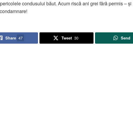
pericolele condusului băut. Acum riscă ani grei fără permis – și
 condamnare!
Share
47
Tweet
30
Send