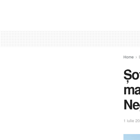
Home
Șo
ma
Ne
1 iulie 2