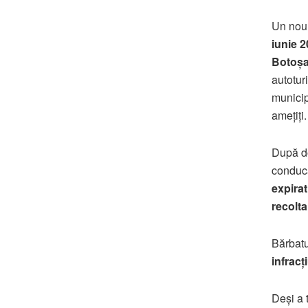
Un nou
iunie 
Botoșa
autotur
municip
amețiți.
După doa
conducă
expirat
recolt
Bărbatu
infracț
Deși a 