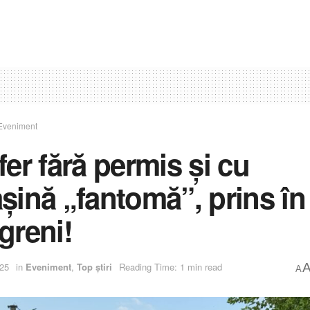
Eveniment
fer fără permis și cu
șină „fantomă”, prins în
greni!
025
in
Eveniment
,
Top știri
Reading Time: 1 min read
A