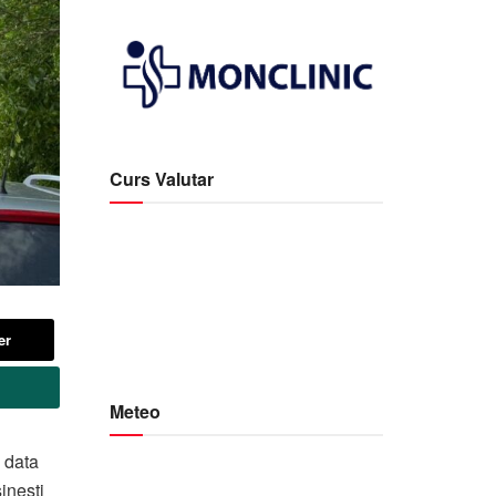
Curs Valutar
er
Meteo
 data
sinești