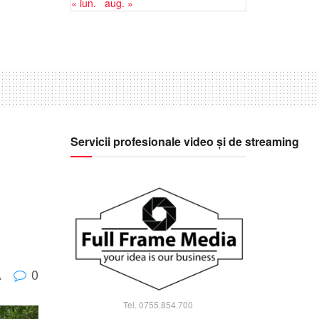
« iun.
aug. »
Servicii profesionale video și de streaming
0
A
Tel. 0755.854.700