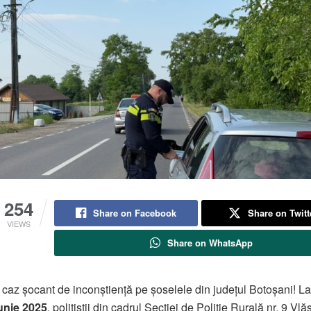
254
Share on Facebook
Share on Twitt
VIEWS
Share on WhatsApp
caz șocant de inconștiență pe șoselele din județul Botoșani! La
unie 2025
, polițiștii din cadrul Secției de Poliție Rurală nr. 9 Vlă