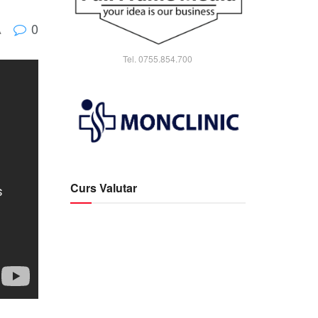
0
A
Tel. 0755.854.700
Curs Valutar