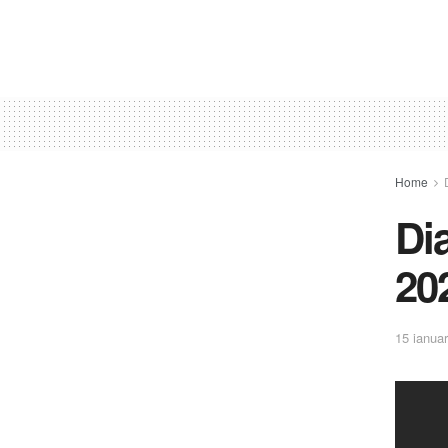
Home
Di
20
15 ianuar