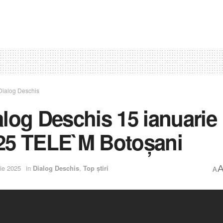
Dialog Deschis
alog Deschis 15 ianuarie
25 TELE`M Botoșani
ie 2025
in
Dialog Deschis
,
Top știri
A