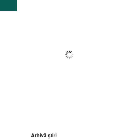
Botoșani
21:43,
f august 2026
24
°C
Ploaie Ușoară
Wind Gust:
6 Km/h
Clouds:
98%
Visibility:
10 km
Sunrise:
05:56
Sunset:
20:42
69
1016
7
%
mb
Km/h
Arhivă știri