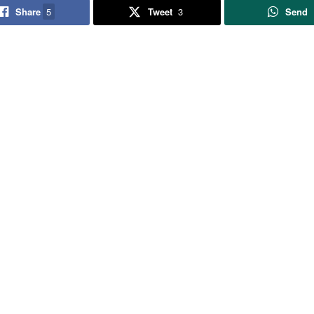
Share
5
Tweet
3
Send