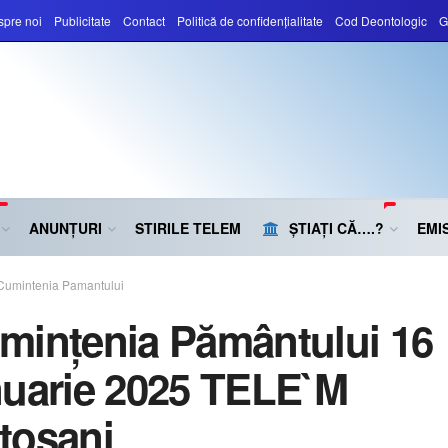
pre noi
Publicitate
Contact
Politică de confidențialitate
Cod Deontologic
G
ANUNȚURI
STIRILE TELEM
ȘTIAȚI CĂ….?
EMIS
Cumintenia Pamantului
mințenia Pământului 16
nuarie 2025 TELE`M
toșani