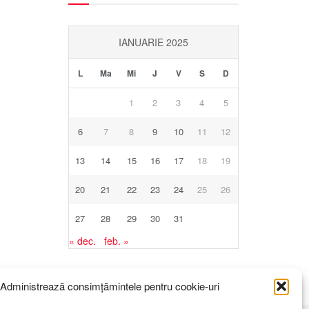
IANUARIE 2025
L
Ma
Mi
J
V
S
D
1
2
3
4
5
6
7
8
9
10
11
12
13
14
15
16
17
18
19
20
21
22
23
24
25
26
27
28
29
30
31
« dec.
feb. »
Administrează consimțămintele pentru cookie-uri