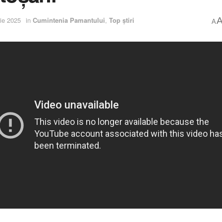
ie 2025
in
Cumintenia Pamantului
,
Top știri
A