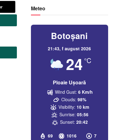
er
Meteo
Botoșani
21:43,
f august 2026
24
°C
Ploaie Ușoară
Wind Gust:
6 Km/h
Clouds:
98%
Visibility:
10 km
Sunrise:
05:56
Sunset:
20:42
69
1016
7