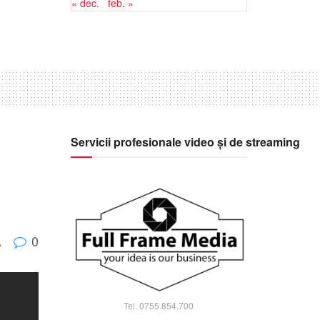
« dec.
feb. »
Servicii profesionale video și de streaming
0
A
Tel. 0755.854.700