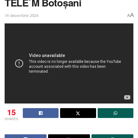
TELE`M Botoșani
A
16 decembrie 2024
A
15
SHARES