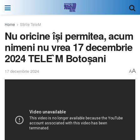
Home
Stirile TeleM
Nu oricine își permitea, acum
nimeni nu vrea 17 decembrie
2024 TELE`M Botoșani
A
17 decembrie 2024
A