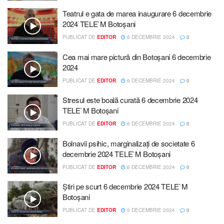
Teatrul e gata de marea inaugurare 6 decembrie
2024 TELE`M Botoșani
PUBLICAT DE
EDITOR
6 DECEMBRIE 2024
0
Cea mai mare pictură din Botoșani 6 decembrie
2024
PUBLICAT DE
EDITOR
6 DECEMBRIE 2024
0
Stresul este boală curată 6 decembrie 2024
TELE`M Botoșani
PUBLICAT DE
EDITOR
6 DECEMBRIE 2024
0
Bolnavii psihic, marginalizați de societate 6
decembrie 2024 TELE`M Botoșani
PUBLICAT DE
EDITOR
6 DECEMBRIE 2024
0
Știri pe scurt 6 decembrie 2024 TELE`M
Botoșani
PUBLICAT DE
EDITOR
6 DECEMBRIE 2024
0