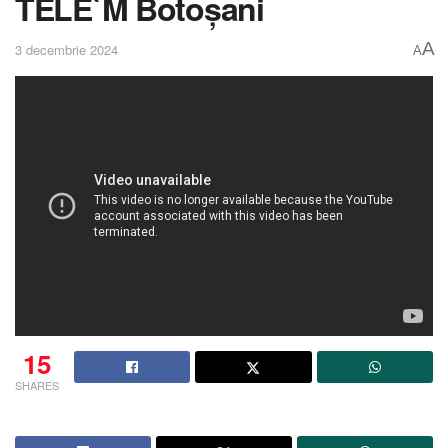
TELE`M Botoșani
A
3 decembrie 2024
A
15
SHARES