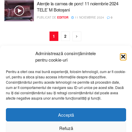
Atenție la carnea de porc! 11 noiembrie 2024
TELE`M Botoșani
PUBLICAT DE
EDITOR
11 NOIEMBRIE 2024
0
1
2
Administrează consimțămintele
pentru cookie-uri
Pentru a oferi cea mai bună experiență, folosim tehnologii, cum ar fi cookie-
uri, pentru a stoca și/sau accesa informațiile despre dispozitive.
Despre noi
Publicitate
Contact
Politică de confidențialitate
Consimțământul pentru aceste tehnologii ne permite să procesăm date,
Cod Deontologic
Grila de programe
cum ar fi comportamentul de navigare sau ID-uri unice pe acest site. Dacă
nu îți dai consimțământul sau îți retragi consimțământul dat poate avea
afecte negative asupra unor anumite funcționalități și funcții.
Daca sunteti martorul unor evenimente importante vă rugăm
să ne contactați pe email:
telembotosani.tv@gmail.com
Acceptă
Refuză