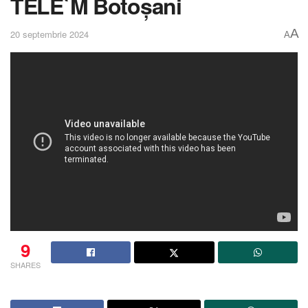
TELE`M Botoșani
A
20 septembrie 2024
A
9
SHARES