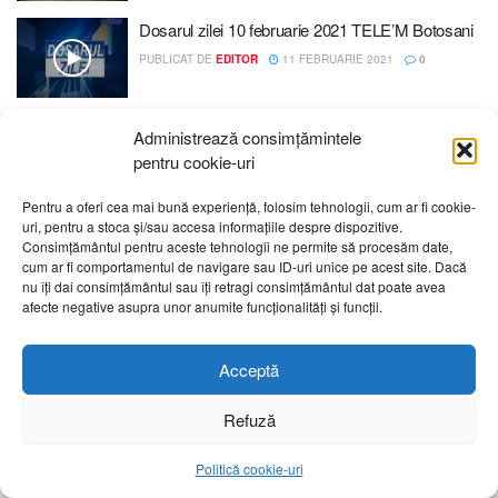
Dosarul zilei 10 februarie 2021 TELE’M Botosani
PUBLICAT DE
EDITOR
11 FEBRUARIE 2021
0
Administrează consimțămintele
pentru cookie-uri
Pentru a oferi cea mai bună experiență, folosim tehnologii, cum ar fi cookie-
uri, pentru a stoca și/sau accesa informațiile despre dispozitive.
Despre noi
Publicitate
Contact
Politică de confidențialitate
Consimțământul pentru aceste tehnologii ne permite să procesăm date,
Cod Deontologic
Grila de programe
cum ar fi comportamentul de navigare sau ID-uri unice pe acest site. Dacă
nu îți dai consimțământul sau îți retragi consimțământul dat poate avea
afecte negative asupra unor anumite funcționalități și funcții.
Daca sunteti martorul unor evenimente importante vă rugăm
să ne contactați pe email:
telembotosani.tv@gmail.com
Acceptă
Refuză
Politică cookie-uri