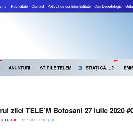
e noi
Publicitate
Contact
Politică de confidențialitate
Cod Deontologic
Gril
ANUNȚURI
STIRILE TELEM
ȘTIAȚI CĂ….?
EMIS
ul zilei TELE’M Botosani 27 iulie 2020 #
 DE
27 IULIE 2020
EDITOR
0