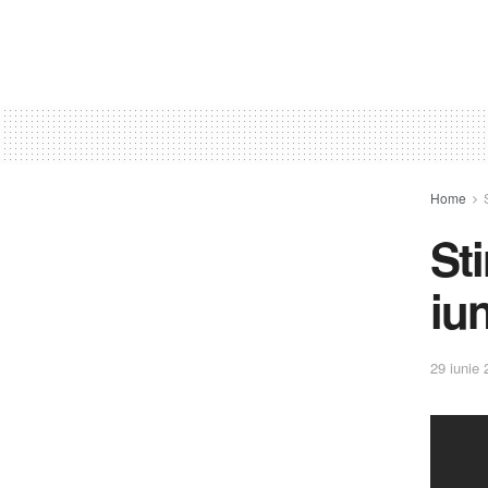
Home
St
iu
29 iunie 