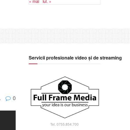
« mai
iul. »
Servicii profesionale video și de streaming
0
A
Tel. 0755.854.700