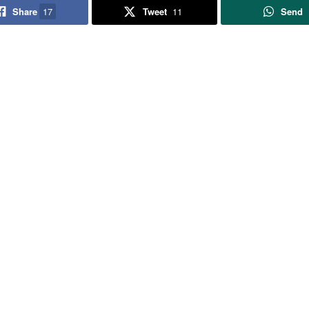
Share
17
Tweet
11
Send