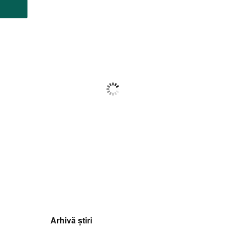
Botoșani
13:00,
f august 2026
21
°C
Cer Acoperit De Nori
Wind Gust:
18 Km/h
Clouds:
100%
Visibility:
10 km
Sunrise:
05:59
Sunset:
20:39
75
1018
6
%
mb
Km/h
Arhivă știri