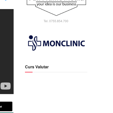
Tel. 0755.854.700
Curs Valutar
er