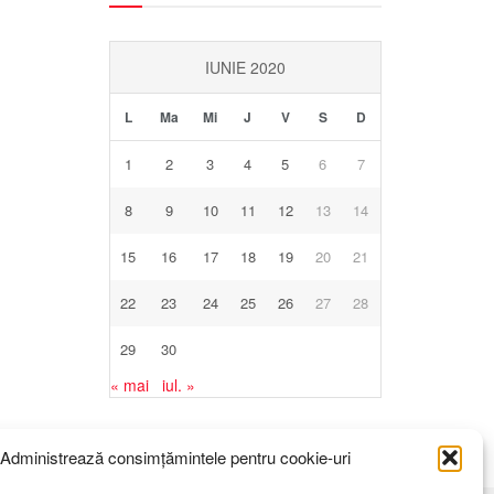
IUNIE 2020
L
Ma
Mi
J
V
S
D
1
2
3
4
5
6
7
8
9
10
11
12
13
14
15
16
17
18
19
20
21
22
23
24
25
26
27
28
29
30
« mai
iul. »
Administrează consimțămintele pentru cookie-uri