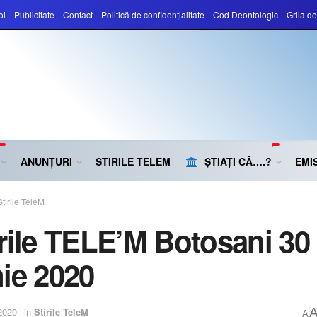
oi
Publicitate
Contact
Politică de confidențialitate
Cod Deontologic
Grila d
ANUNȚURI
STIRILE TELEM
ȘTIAȚI CĂ….?
EMIS
Stirile TeleM
irile TELE’M Botosani 30
nie 2020
2020
in
Stirile TeleM
A