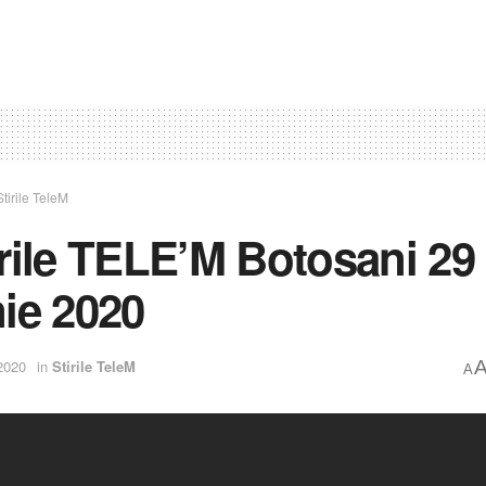
Stirile TeleM
irile TELE’M Botosani 29
nie 2020
2020
in
Stirile TeleM
A