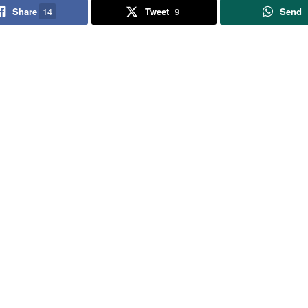
Share
14
Tweet
9
Send