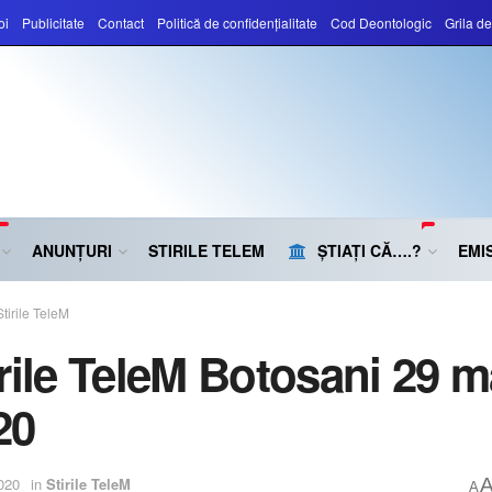
oi
Publicitate
Contact
Politică de confidențialitate
Cod Deontologic
Grila d
ANUNȚURI
STIRILE TELEM
ȘTIAȚI CĂ….?
EMIS
Stirile TeleM
irile TeleM Botosani 29 m
20
020
in
Stirile TeleM
A