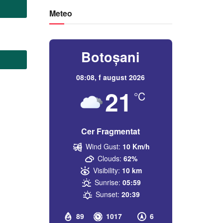
Meteo
Botoșani
08:08,
f august 2026
21
°C
Cer Fragmentat
Wind Gust:
10 Km/h
Clouds:
62%
Visibility:
10 km
Sunrise:
05:59
Sunset:
20:39
89
1017
6