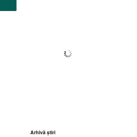
Botoșani
08:08,
f august 2026
21
°C
Cer Fragmentat
Wind Gust:
10 Km/h
Clouds:
62%
Visibility:
10 km
Sunrise:
05:59
Sunset:
20:39
89
1017
6
%
mb
Km/h
Arhivă știri