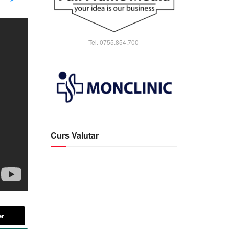
Tel. 0755.854.700
Curs Valutar
er