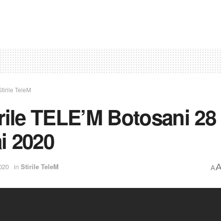
Stirile TeleM
irile TELE’M Botosani 28
i 2020
020
in
Stirile TeleM
A