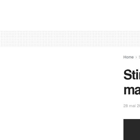
Home
St
ma
28 mai 2