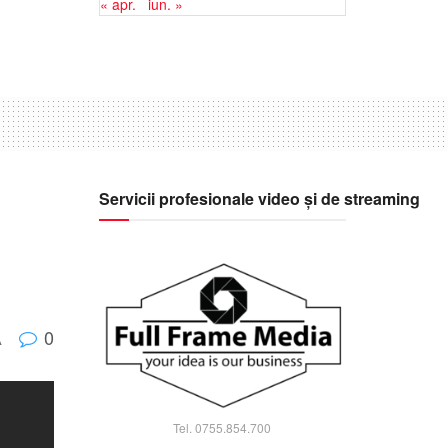
« apr.
iun. »
Servicii profesionale video și de streaming
0
A
Tel. 0755.854.700