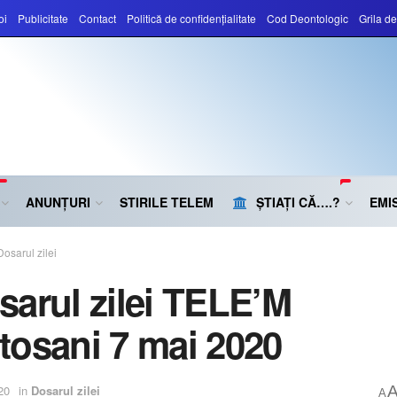
oi
Publicitate
Contact
Politică de confidențialitate
Cod Deontologic
Grila d
ANUNȚURI
STIRILE TELEM
ȘTIAȚI CĂ….?
EMIS
Dosarul zilei
sarul zilei TELE’M
tosani 7 mai 2020
20
in
Dosarul zilei
A