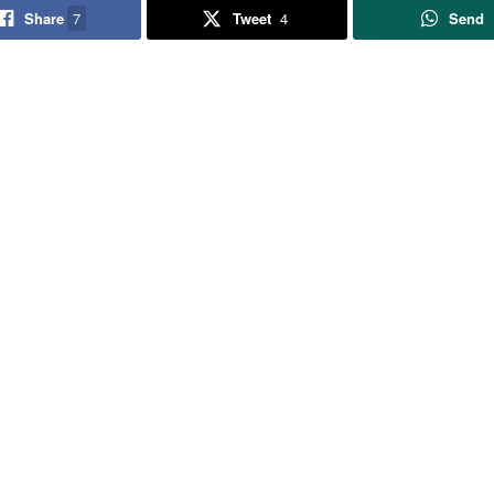
Share
7
Tweet
4
Send