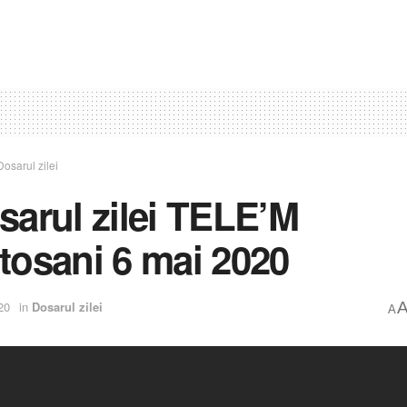
Dosarul zilei
sarul zilei TELE’M
tosani 6 mai 2020
20
in
Dosarul zilei
A