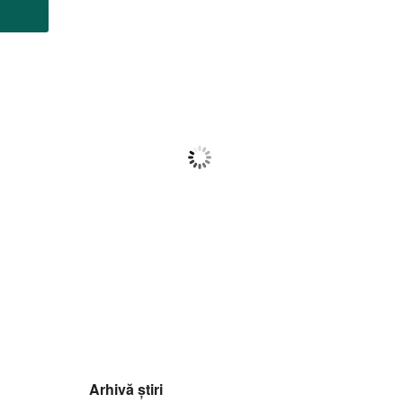
Botoșani
06:21,
f august 2026
21
°C
Nori Împrăștiați
Wind Gust:
8 Km/h
Clouds:
37%
Visibility:
10 km
Sunrise:
05:59
Sunset:
20:39
93
1015
5
%
mb
Km/h
Arhivă știri