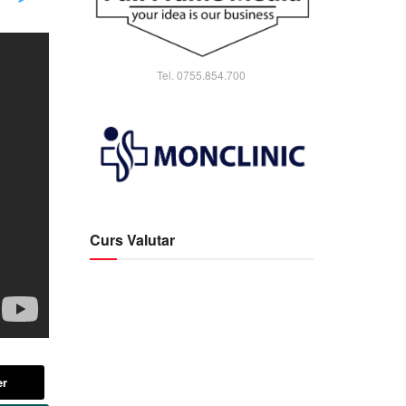
Tel. 0755.854.700
Curs Valutar
er