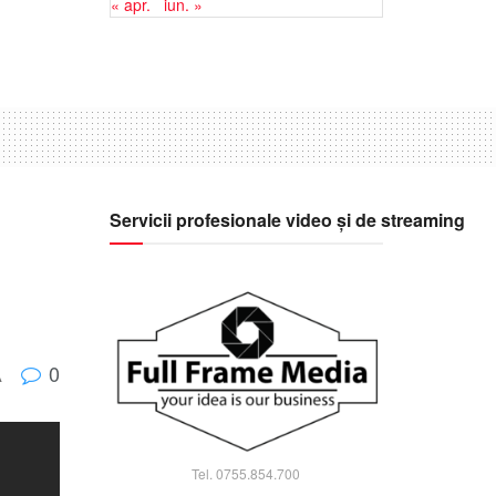
« apr.
iun. »
Servicii profesionale video și de streaming
0
A
Tel. 0755.854.700