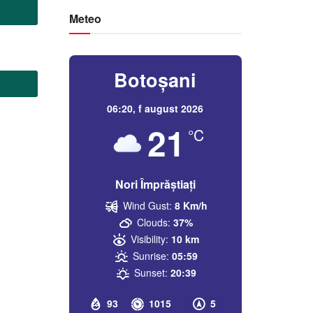
Meteo
Botoșani
06:20,
f august 2026
21
°C
Nori Împrăștiați
Wind Gust:
8 Km/h
Clouds:
37%
Visibility:
10 km
Sunrise:
05:59
Sunset:
20:39
93
1015
5