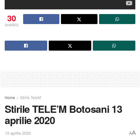
30
SHARES
Home
Stirile TeleM
Stirile TELE’M Botosani 13
aprilie 2020
A
13 aprilie 2020
A