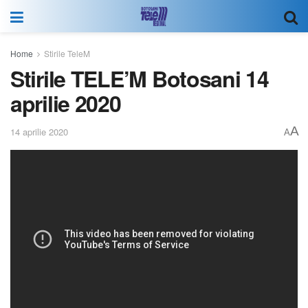
Home
Stirile TeleM
Stirile TELE’M Botosani 14
aprilie 2020
A
14 aprilie 2020
A