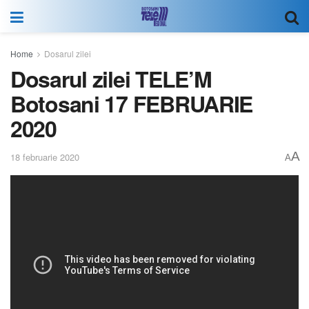
Home
Dosarul zilei
Dosarul zilei TELE’M
Botosani 17 FEBRUARIE
2020
A
18 februarie 2020
A