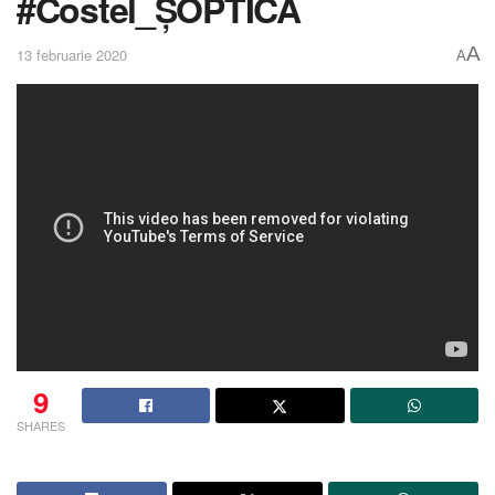
#Costel_ȘOPTICĂ
A
13 februarie 2020
A
9
SHARES