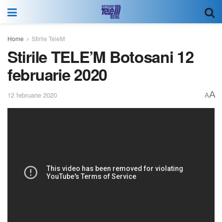
Home
Stirile TeleM
Stirile TELE’M Botosani 12
februarie 2020
A
12 februarie 2020
A