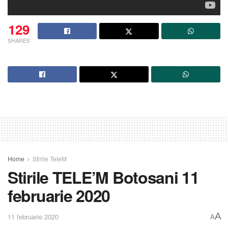
129
SHARES
Home
Stirile TeleM
Stirile TELE’M Botosani 11
februarie 2020
A
11 februarie 2020
A