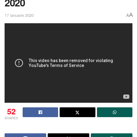
2020
A
17 ianuarie 2020
A
52
SHARES