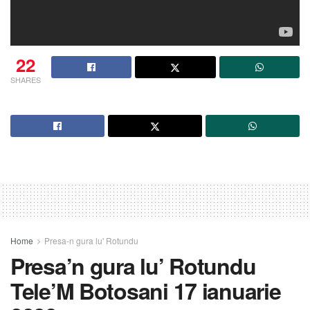
22
SHARES
Home
Presa-n gura lu' Rotundu
Presa’n gura lu’ Rotundu
Tele’M Botosani 17 ianuarie