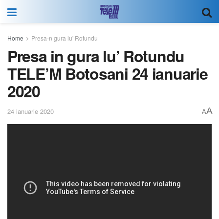
Home
Presa-n gura lu' Rotundu
Presa in gura lu’ Rotundu
TELE’M Botosani 24 ianuarie
2020
A
24 ianuarie 2020
A