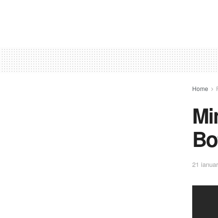
Home
Mi
Bo
21 ianuar