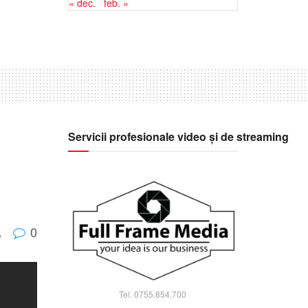
« dec.
feb. »
Servicii profesionale video și de streaming
0
A
Tel. 0755.854.700