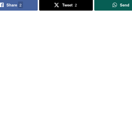
Share
2
Tweet
2
Send