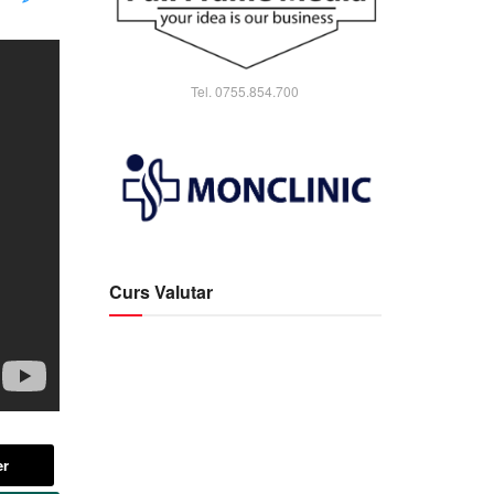
Tel. 0755.854.700
Curs Valutar
er