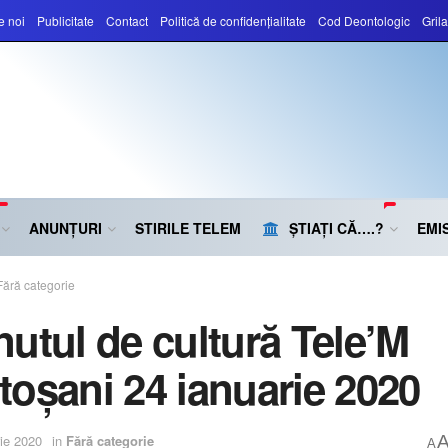
e noi
Publicitate
Contact
Politică de confidențialitate
Cod Deontologic
Gril
ANUNȚURI
STIRILE TELEM
ȘTIAȚI CĂ….?
EMIS
Fără categorie
nutul de cultură Tele’M
toșani 24 ianuarie 2020
ie 2020
in
Fără categorie
A