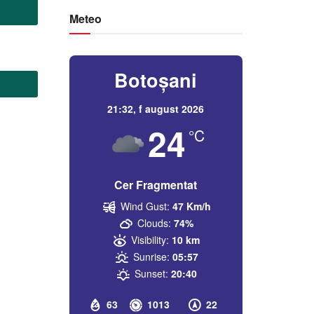
Meteo
Botoșani
21:32,
f august 2026
24
°C
Cer Fragmentat
Wind Gust:
47 Km/h
Clouds:
74%
Visibility:
10 km
Sunrise:
05:57
Sunset:
20:40
63
1013
22