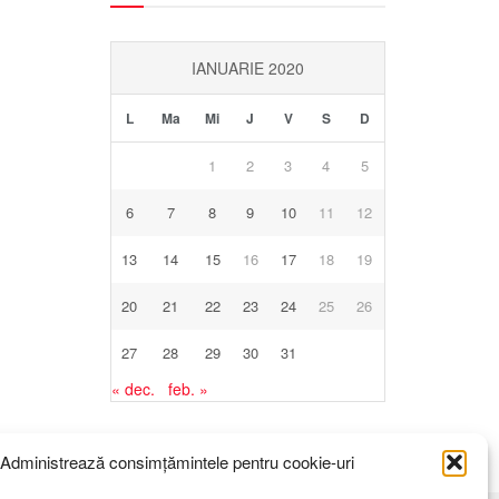
IANUARIE 2020
L
Ma
Mi
J
V
S
D
1
2
3
4
5
6
7
8
9
10
11
12
13
14
15
16
17
18
19
20
21
22
23
24
25
26
27
28
29
30
31
« dec.
feb. »
Administrează consimțămintele pentru cookie-uri