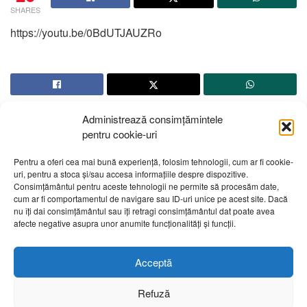
SHARES
https://youtu.be/0BdUTJAUZRo
Administrează consimțămintele
pentru cookie-uri
Pentru a oferi cea mai bună experiență, folosim tehnologii, cum ar fi cookie-
uri, pentru a stoca și/sau accesa informațiile despre dispozitive.
Despre noi
Publicitate
Contact
Politică de confidențialitate
Consimțământul pentru aceste tehnologii ne permite să procesăm date,
Cod Deontologic
Grila de programe
cum ar fi comportamentul de navigare sau ID-uri unice pe acest site. Dacă
nu îți dai consimțământul sau îți retragi consimțământul dat poate avea
afecte negative asupra unor anumite funcționalități și funcții.
Daca sunteti martorul unor evenimente importante vă rugăm
să ne contactați pe email:
telembotosani.tv@gmail.com
Acceptă
Refuză