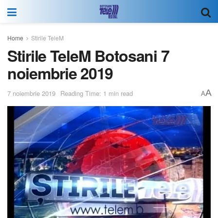
Home
Stirile TeleM
Stirile TeleM Botosani 7
noiembrie 2019
A
7 noiembrie 2019
Reading Time: 1 min read
A