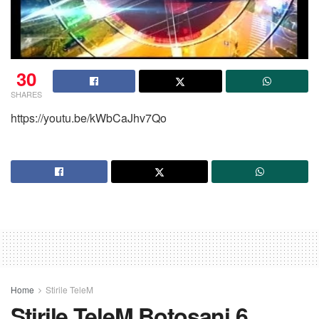
30
SHARES
https://youtu.be/kWbCaJhv7Qo
Home
Stirile TeleM
Stirile TeleM Botosani 6