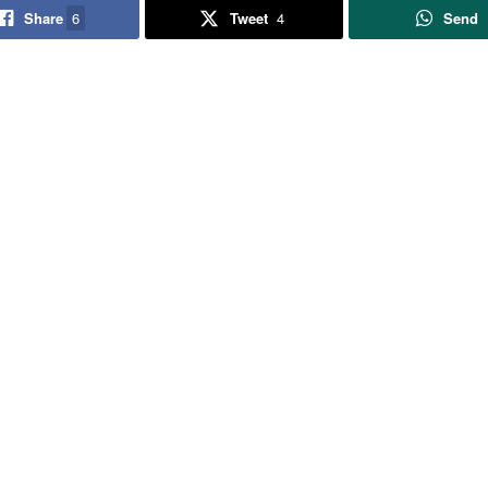
Share
6
Tweet
4
Send