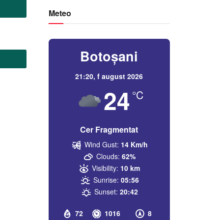
Meteo
Botoșani
21:20,
f august 2026
24
°C
Cer Fragmentat
Wind Gust:
14 Km/h
Clouds:
62%
Visibility:
10 km
Sunrise:
05:56
Sunset:
20:42
72
1016
8