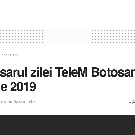
Dosarul zilei
sarul zilei TeleM Botosan
ie 2019
2019
in
Dosarul zilei
A