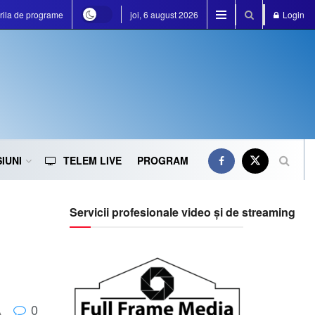
rila de programe
joi, 6 august 2026
Login
IUNI
TELEM LIVE
PROGRAM
Servicii profesionale video și de streaming
0
A