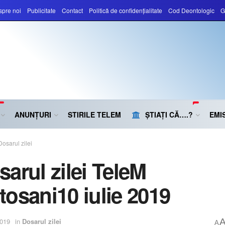
pre noi
Publicitate
Contact
Politică de confidențialitate
Cod Deontologic
G
ANUNȚURI
STIRILE TELEM
ȘTIAȚI CĂ….?
EMIS
Dosarul zilei
sarul zilei TeleM
tosani10 iulie 2019
2019
in
Dosarul zilei
A