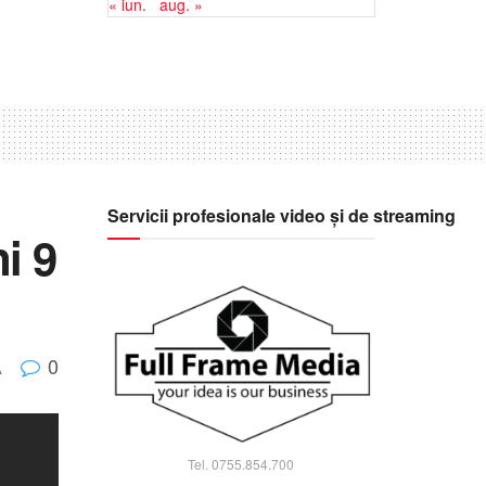
« iun.
aug. »
Servicii profesionale video și de streaming
i 9
0
A
Tel. 0755.854.700