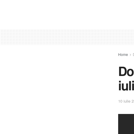
Home
Do
iul
10 iulie 