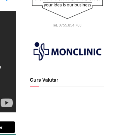
Tel. 0755.854.700
Curs Valutar
er