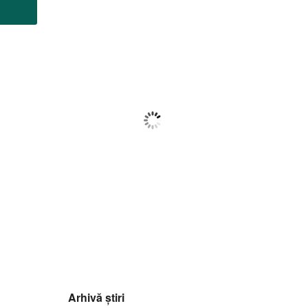
Botoșani
21:20,
f august 2026
24
°C
Cer Fragmentat
Wind Gust:
14 Km/h
Clouds:
62%
Visibility:
10 km
Sunrise:
05:56
Sunset:
20:42
72
1016
8
%
mb
Km/h
Arhivă știri