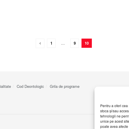
1
…
9
10
ialitate
Cod Deontologic
Grila de programe
Pentru a oferi cea 
stoca și/sau acces
tehnologii ne perm
unice pe acest sit
poate avea afecte n