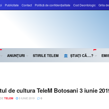
oi
Publicitate
Contact
Politică de confidențialitate
Cod Deontologic
Grila d
ANUNȚURI
STIRILE TELEM
ȘTIAȚI CĂ….?
EMIS
ul de cultura TeleM Botosani 3 iunie 201
 DE
3 IUNIE 2019
TELEM
0