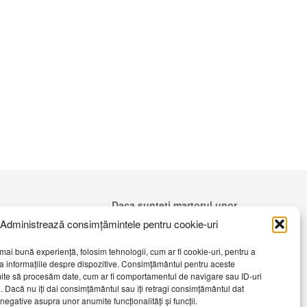
Daca sunteti martorul unor
evenimente importante vă rugăm să
Administrează consimțămintele pentru cookie-uri
ne contactați pe email:
telembotosani.tv@gmail.com
mai bună experiență, folosim tehnologii, cum ar fi cookie-uri, pentru a
a informațiile despre dispozitive. Consimțământul pentru aceste
ite să procesăm date, cum ar fi comportamentul de navigare sau ID-uri
e. Dacă nu îți dai consimțământul sau îți retragi consimțământul dat
egative asupra unor anumite funcționalități și funcții.