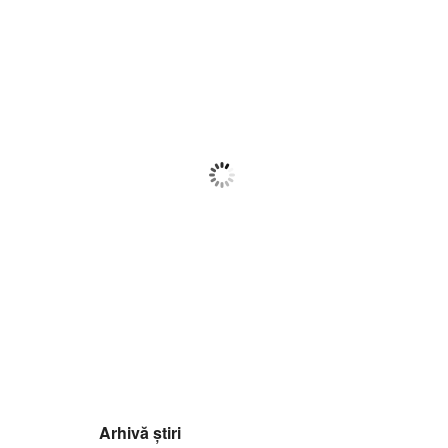
Botoșani
22:01,
f august 2026
23
°C
Ploaie Ușoară
Wind Gust:
9 Km/h
Clouds:
79%
Visibility:
10 km
Sunrise:
05:56
Sunset:
20:42
81
1016
8
%
mb
Km/h
Arhivă știri