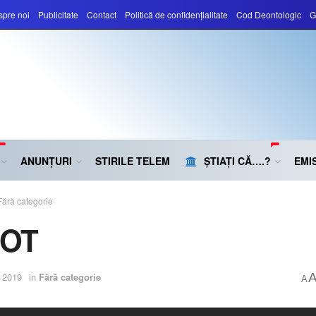
pre noi
Publicitate
Contact
Politică de confidențialitate
Cod Deontologic
G
ANUNȚURI
STIRILE TELEM
ȘTIAȚI CĂ….?
EMIS
Fără categorie
POT
e 2019
in
Fără categorie
A