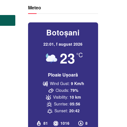
Meteo
Botoșani
22:01,
f august 2026
23
°C
Ploaie Ușoară
Wind Gust:
9 Km/h
Clouds:
79%
Visibility:
10 km
Sunrise:
05:56
Sunset:
20:42
81
1016
8