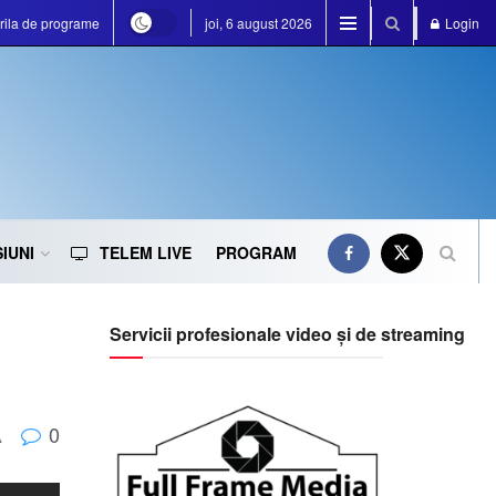
rila de programe
joi, 6 august 2026
Login
IUNI
TELEM LIVE
PROGRAM
Servicii profesionale video și de streaming
0
A