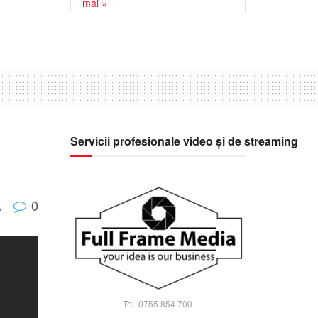
mai »
Servicii profesionale video și de streaming
0
A
Tel. 0755.854.700