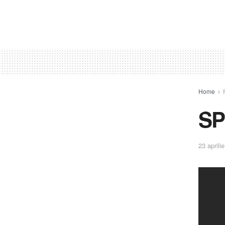
Home
S
23 aprili