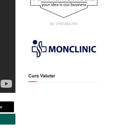
Tel. 0755.854.700
Curs Valutar
er