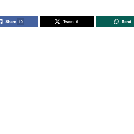
Share
10
Tweet
6
Send