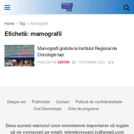
Home
Tag
mamografii
Etichetă:
mamografii
Mamografii gratuite la Institutul Regional de
Oncologie Iaşi
PUBLICAT DE
EDITOR
1 OCTOMBRIE 2024
0
Despre noi
Publicitate
Contact
Politică de confidențialitate
Cod Deontologic
Grila de programe
Daca sunteti martorul unor evenimente importante vă rugăm
să ne contactați pe email:
telembotosani.tv@gmail.com