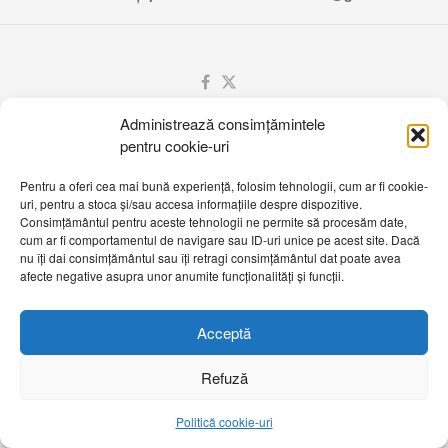
Administrează consimțămintele
pentru cookie-uri
Pentru a oferi cea mai bună experiență, folosim tehnologii, cum ar fi cookie-
uri, pentru a stoca și/sau accesa informațiile despre dispozitive.
Consimțământul pentru aceste tehnologii ne permite să procesăm date,
cum ar fi comportamentul de navigare sau ID-uri unice pe acest site. Dacă
nu îți dai consimțământul sau îți retragi consimțământul dat poate avea
afecte negative asupra unor anumite funcționalități și funcții.
Acceptă
Refuză
Politică cookie-uri