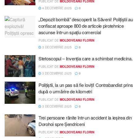
PUBLICAT DE
MOLDOVEANU FLORIN
4 DECEMBRIE 2025
0
„Depozit bombă” descoperit la Săveni! Polițiștii au
confiscat aproape 800 de articole pirotehnice
ascunse într-un spațiu comercial
PUBLICAT DE
MOLDOVEANU FLORIN
3 DECEMBRIE 2025
0
Stetoscopul – Invenția care a schimbat medicina.
PUBLICAT DE
MOLDOVEANU FLORIN
3 DECEMBRIE 2025
0
Polițiștii, la un pas să fie loviți! Contrabandist prins
după o urmărire de kilometri
PUBLICAT DE
MOLDOVEANU FLORIN
3 DECEMBRIE 2025
0
Trei persoane rănite într-un accident la ieșirea din
Dorohoi spre Șendriceni
PUBLICAT DE
MOLDOVEANU FLORIN