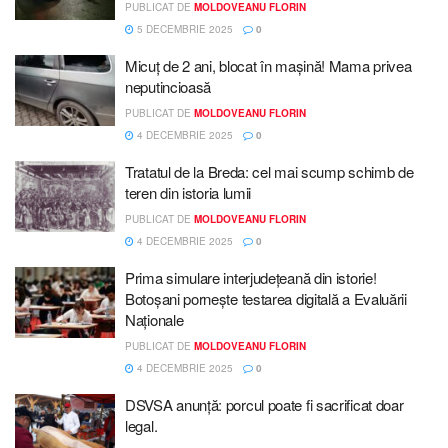
PUBLICAT DE
MOLDOVEANU FLORIN
5 DECEMBRIE 2025
0
Micuț de 2 ani, blocat în mașină! Mama privea
neputincioasă
PUBLICAT DE
MOLDOVEANU FLORIN
4 DECEMBRIE 2025
0
Tratatul de la Breda: cel mai scump schimb de
teren din istoria lumii
PUBLICAT DE
MOLDOVEANU FLORIN
4 DECEMBRIE 2025
0
Prima simulare interjudețeană din istorie!
Botoșani pornește testarea digitală a Evaluării
Naționale
PUBLICAT DE
MOLDOVEANU FLORIN
4 DECEMBRIE 2025
0
DSVSA anunță: porcul poate fi sacrificat doar
legal.