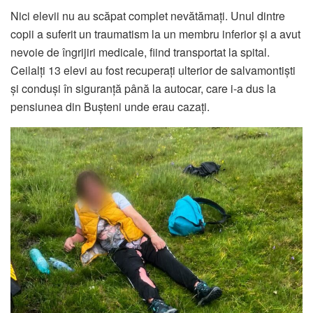
Nici elevii nu au scăpat complet nevătămați. Unul dintre
copii a suferit un traumatism la un membru inferior și a avut
nevoie de îngrijiri medicale, fiind transportat la spital.
Ceilalți 13 elevi au fost recuperați ulterior de salvamontiști
și conduși în siguranță până la autocar, care i-a dus la
pensiunea din Bușteni unde erau cazați.