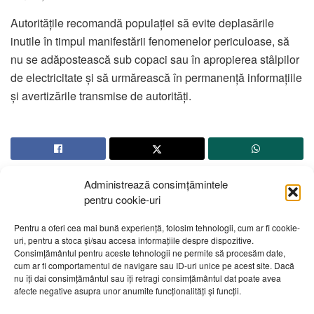
Autoritățile recomandă populației să evite deplasările
inutile în timpul manifestării fenomenelor periculoase, să
nu se adăpostească sub copaci sau în apropierea stâlpilor
de electricitate și să urmărească în permanență informațiile
și avertizările transmise de autorități.
Administrează consimțămintele
pentru cookie-uri
Pentru a oferi cea mai bună experiență, folosim tehnologii, cum ar fi cookie-
uri, pentru a stoca și/sau accesa informațiile despre dispozitive.
Despre noi
Publicitate
Contact
Politică de confidențialitate
Consimțământul pentru aceste tehnologii ne permite să procesăm date,
Cod Deontologic
Grila de programe
cum ar fi comportamentul de navigare sau ID-uri unice pe acest site. Dacă
nu îți dai consimțământul sau îți retragi consimțământul dat poate avea
afecte negative asupra unor anumite funcționalități și funcții.
Daca sunteti martorul unor evenimente importante vă rugăm
să ne contactați pe email:
telembotosani.tv@gmail.com