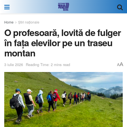
Home
Știri naționale
O profesoară, lovită de fulger
în fața elevilor pe un traseu
montan
A
3 iulie 2026
Reading Time: 2 mins read
A