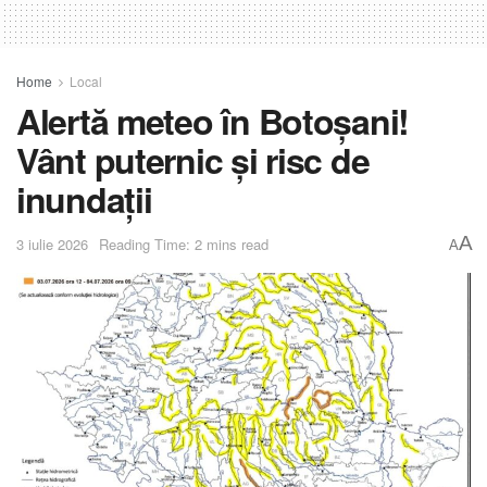
Home
Local
Alertă meteo în Botoșani!
Vânt puternic și risc de
inundații
A
3 iulie 2026
Reading Time: 2 mins read
A