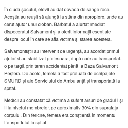
În ciuda șocului, elevii au dat dovadă de sânge rece.
Aceștia au reușit să ajungă la stâna din apropiere, unde au
cerut ajutor unui cioban. Bărbatul a alertat imediat
dispeceratul Salvamont și a oferit informații esențiale
despre locul în care se afla victima și starea acesteia.
Salvamontiștii au intervenit de urgență, au acordat primul
ajutor și au stabilizat profesoara, după care au transportat-
o pe targă prin teren accidentat până la Baza Salvamont
Peștera. De acolo, femeia a fost preluată de echipajele
SMURD și ale Serviciului de Ambulanță și transportată la
spital.
Medicii au constatat că victima a suferit arsuri de gradul I și
II la nivelul membrelor, pe aproximativ 30% din suprafața
corpului. Din fericire, femeia era conștientă în momentul
transportului la spital.