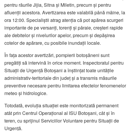
pentru râurile Jijia, Sitna și Miletin, precum și pentru
afluenții acestora. Avertizarea este valabilă până mâine, la
ora 12:00. Specialiștii atrag atenția că pot apărea scurgeri
importante de pe versanți, torenți și pâraie, creșteri rapide
ale debitelor și nivelurilor apelor, precum și depășirea
cotelor de apărare, cu posibile inundații locale.
În fața acestor avertizări, pompierii botoșăneni sunt
pregătiți să intervină în orice moment. Inspectoratul pentru
Situații de Urgență Botoșani a înștiințat toate unitățile
administrativ-teritoriale din județ și a transmis măsurile
preventive necesare pentru limitarea efectelor fenomenelor
meteo și hidrologice.
Totodată, evoluția situației este monitorizată permanent
atât prin Centrul Operațional al ISU Botoșani, cât și în
teren, cu sprijinul Serviciilor Voluntare pentru Situații de
Urgență.