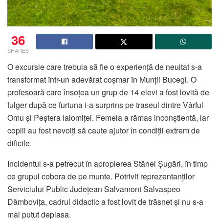
36
SHARES
O excursie care trebuia să fie o experiență de neuitat s-a
transformat într-un adevărat coșmar în Munții Bucegi. O
profesoară care însoțea un grup de 14 elevi a fost lovită de
fulger după ce furtuna i-a surprins pe traseul dintre Vârful
Omu și Peștera Ialomiței. Femeia a rămas inconștientă, iar
copiii au fost nevoiți să caute ajutor în condiții extrem de
dificile.
Incidentul s-a petrecut în apropierea Stânei Șugări, în timp
ce grupul cobora de pe munte. Potrivit reprezentanților
Serviciului Public Județean Salvamont Salvaspeo
Dâmbovița, cadrul didactic a fost lovit de trăsnet și nu s-a
mai putut deplasa.