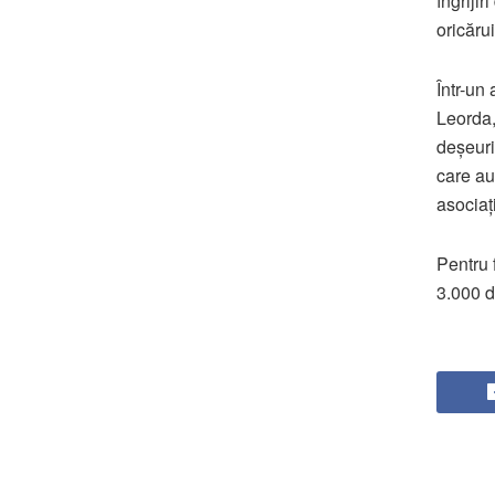
îngrijir
oricărui
Într-un 
Leorda,
deșeuri
care au 
asociaț
Pentru 
3.000 de