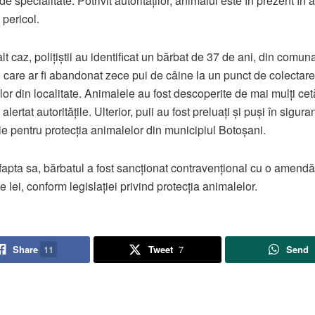
i de specialitate. Potrivit autorităților, animalul este în prezent în 
 pericol.
alt caz, polițiștii au identificat un bărbat de 37 de ani, din comun
 care ar fi abandonat zece pui de câine la un punct de colectare
lor din localitate. Animalele au fost descoperite de mai mulți cet
alertat autoritățile. Ulterior, puii au fost preluați și puși în sigura
ie pentru protecția animalelor din municipiul Botoșani.
fapta sa, bărbatul a fost sancționat contravențional cu o amend
 lei, conform legislației privind protecția animalelor.
Share
11
Tweet
7
Send