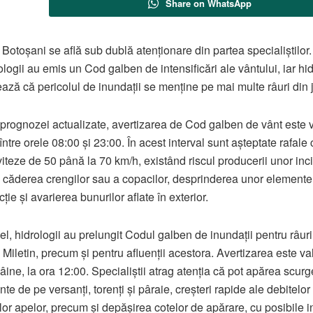
Share on WhatsApp
 Botoșani se află sub dublă atenționare din partea specialiștilor.
logii au emis un Cod galben de intensificări ale vântului, iar hid
ează că pericolul de inundații se menține pe mai multe râuri din 
t prognozei actualizate, avertizarea de Cod galben de vânt este 
ntre orele 08:00 și 23:00. În acest interval sunt așteptate rafale 
viteze de 50 până la 70 km/h, existând riscul producerii unor inc
căderea crengilor sau a copacilor, desprinderea unor elemente
ție și avarierea bunurilor aflate în exterior.
el, hidrologii au prelungit Codul galben de inundații pentru râuril
i Miletin, precum și pentru afluenții acestora. Avertizarea este va
ine, la ora 12:00. Specialiștii atrag atenția că pot apărea scurg
te de pe versanți, torenți și pâraie, creșteri rapide ale debitelor 
ilor apelor, precum și depășirea cotelor de apărare, cu posibile i