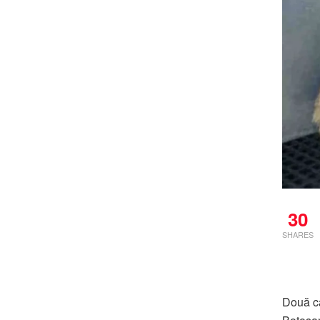
30
SHARES
Două ca