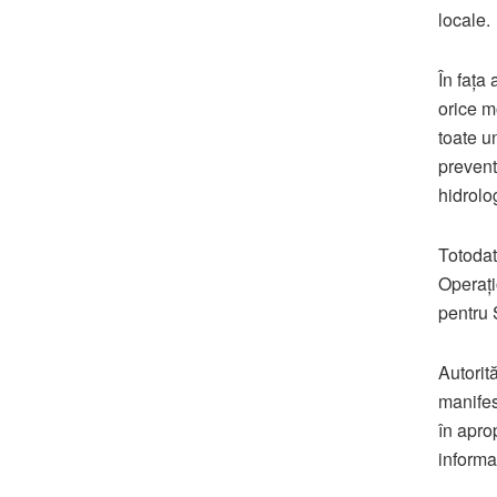
locale.
În fața 
orice m
toate un
prevent
hidrolo
Totodat
Operațio
pentru 
Autorit
manifes
în apro
informaț