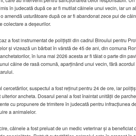
i, care au intervenit pentru sancționarea celor responsabili. Un
rimis în judecată după ce ar fi mutilat câinele unui vecin, iar un al
 o amendă usturătoare după ce ar fi abandonat zece pui de câin
e colectare a deșeurilor.
az a fost instrumentat de polițiștii din cadrul Biroului pentru Pro
lor și vizează un bărbat în vârstă de 45 de ani, din comuna Ro
 anchetatorilor, în luna mai 2026 acesta ar fi tăiat o parte din pav
 unui câine de rasă comună, aparținând unui vecin, fără acordul
arului.
l cercetărilor, suspectul a fost reținut pentru 24 de ore, iar polițiș
t ulterior ancheta. Dosarul penal a fost înaintat unității de parche
nte cu propunere de trimitere în judecată pentru infracțiunea d
uire a animalelor.
cire, câinele a fost preluat de un medic veterinar și a beneficiat 