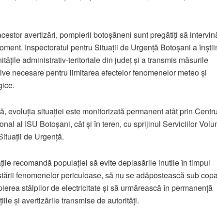
acestor avertizări, pompierii botoșăneni sunt pregătiți să intervin
oment. Inspectoratul pentru Situații de Urgență Botoșani a înștii
itățile administrativ-teritoriale din județ și a transmis măsurile
ive necesare pentru limitarea efectelor fenomenelor meteo și
gice.
ă, evoluția situației este monitorizată permanent atât prin Centru
nal al ISU Botoșani, cât și în teren, cu sprijinul Serviciilor Volu
Situații de Urgență.
ățile recomandă populației să evite deplasările inutile în timpul
tării fenomenelor periculoase, să nu se adăpostească sub copa
pierea stâlpilor de electricitate și să urmărească în permanență
iile și avertizările transmise de autorități.