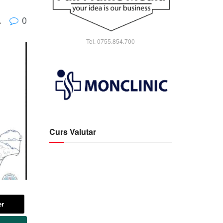
0
A
Tel. 0755.854.700
Curs Valutar
er