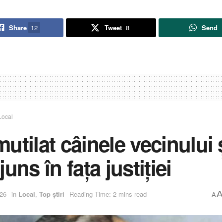
Share
12
Tweet
8
Send
Local
utilat câinele vecinului 
juns în fața justiției
026
in
Local
,
Top știri
Reading Time: 2 mins read
A