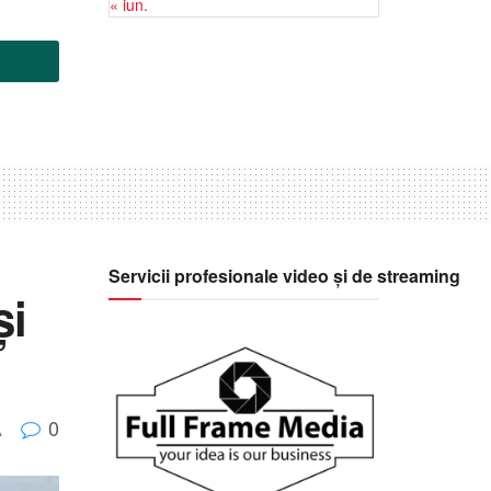
« iun.
Servicii profesionale video și de streaming
și
0
A