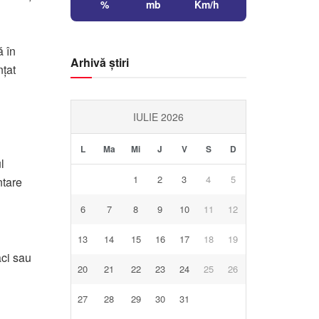
%
mb
Km/h
ă în
Arhivă știri
nțat
IULIE 2026
L
Ma
Mi
J
V
S
D
l
1
2
3
4
5
ntare
6
7
8
9
10
11
12
13
14
15
16
17
18
19
ci sau
20
21
22
23
24
25
26
27
28
29
30
31