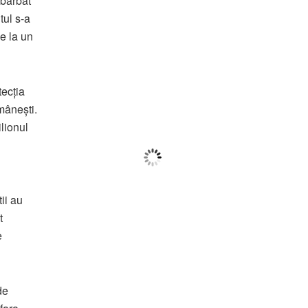
 bărbat
tul s-a
e la un
Botoșani
08:20,
f august 2026
28
tecția
°C
mânești.
ilionul
Câțiva Nori
Wind Gust:
6 Km/h
Clouds:
15%
tii au
Visibility:
10 km
t
Sunrise:
05:56
Sunset:
20:42
e
72
1017
5
%
mb
Km/h
de