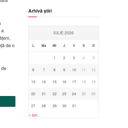
afara
Arhivă știri
a
 a
IULIE 2026
ățeni,
nță de o
L
Ma
Mi
J
V
S
D
1
2
3
4
5
ă de
6
7
8
9
10
11
12
13
14
15
16
17
18
19
20
21
22
23
24
25
26
27
28
29
30
31
« iun.