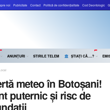
pre noi
Publicitate
Contact
Politică de confidențialitate
Cod Deontologic
G
ANUNȚURI
STIRILE TELEM
ȘTIAȚI CĂ….?
EMIS
Local
ertă meteo în Botoșani!
t puternic și risc de
undații