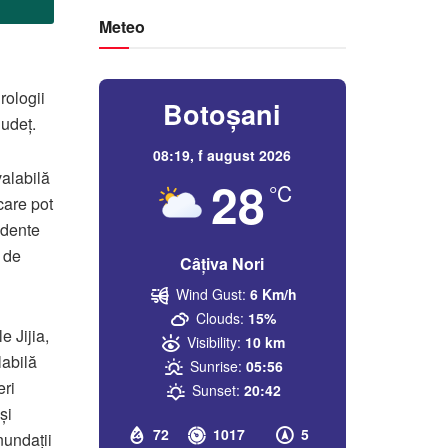
Meteo
rologii
Botoșani
județ.
08:19,
f august 2026
valabilă
28
°C
care pot
idente
 de
Câțiva Nori
Wind Gust:
6 Km/h
Clouds:
15%
e Jijia,
Visibility:
10 km
labilă
Sunrise:
05:56
eri
Sunset:
20:42
și
72
1017
5
nundații