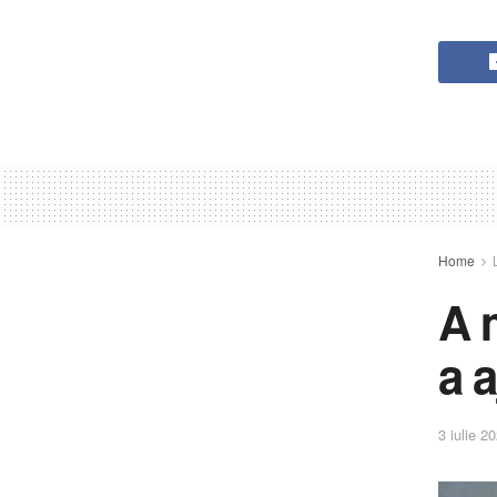
Home
A m
a a
3 iulie 2