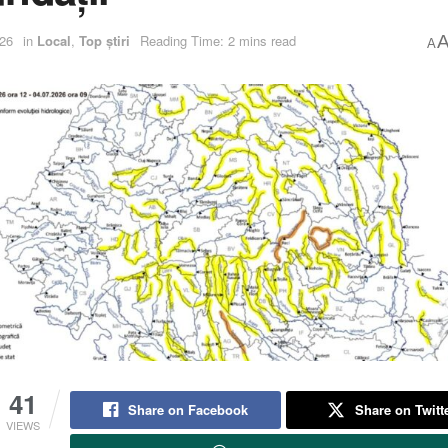
026
in
Local
,
Top știri
Reading Time: 2 mins read
A
41
Share on Facebook
Share on Twitt
VIEWS