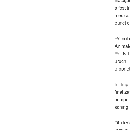
Botoșan
a fost t
ales cu
punct d
Primul c
Animale
Potrivit
urechii
propriet
În timpu
finaliza
compete
schingi
Din feri