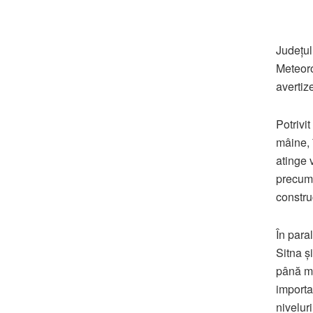
Județul
Meteoro
avertiz
Potrivi
mâine, î
atinge 
precum 
construc
În paral
Sitna ș
până mâ
importan
nivelur