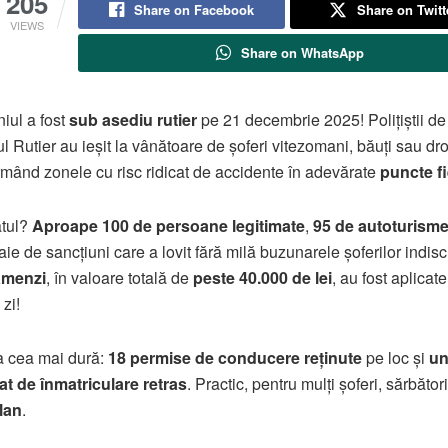
205
Share on Facebook
Share on Twitt
VIEWS
Share on WhatsApp
iul a fost
sub asediu rutier
pe 21 decembrie 2025! Polițiștii de
ul Rutier au ieșit la vânătoare de șoferi vitezomani, băuți sau dro
rmând zonele cu risc ridicat de accidente în adevărate
puncte fi
atul?
Aproape 100 de persoane legitimate
,
95 de autoturisme
aie de sancțiuni care a lovit fără milă buzunarele șoferilor indisci
amenzi
, în valoare totală de
peste 40.000 de lei
, au fost aplicate
zi!
a cea mai dură:
18 permise de conducere reținute
pe loc și
u
cat de înmatriculare retras
. Practic, pentru mulți șoferi, sărbăto
lan
.