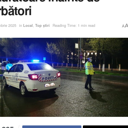
rbători
brie 2025
in
Local
,
Top știri
Reading Time: 1 min read
A