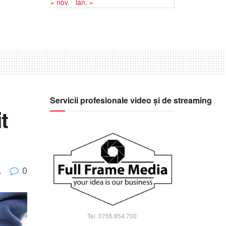
« nov.
ian. »
Servicii profesionale video și de streaming
t
0
A
Tel. 0755.854.700