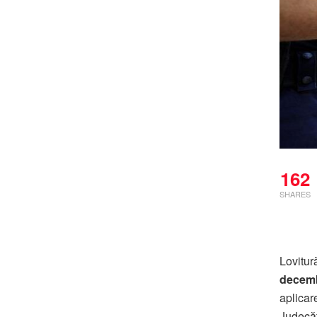
162
SHARES
Lovitur
decemb
aplicar
Judecăt