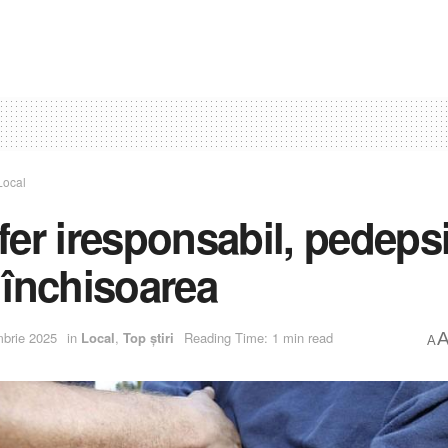
Local
fer iresponsabil, pedepsi
 închisoarea
brie 2025
in
Local
,
Top știri
Reading Time: 1 min read
A