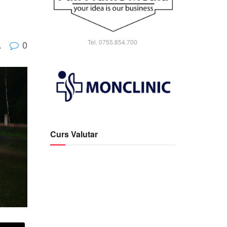
Tel. 0755.854.700
0
A
Curs Valutar