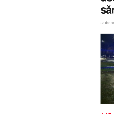
să
22 decem