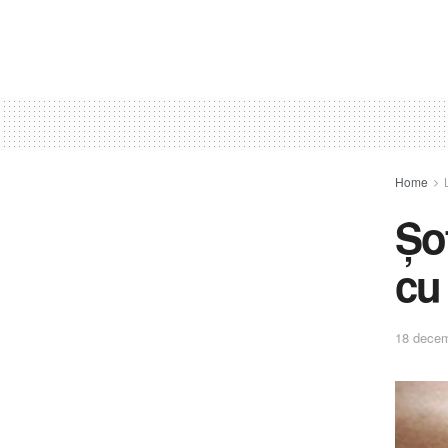
Home
Șo
cu
18 decem