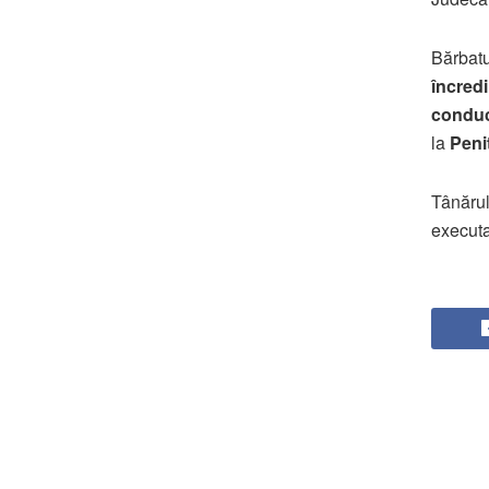
Bărbatu
încredi
condu
la
Peni
Tânărul
execut