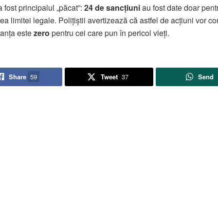
 fost principalul „păcat”:
24 de sancțiuni
au fost date doar pent
a limitei legale. Polițiștii avertizează că astfel de acțiuni vor co
eranța este
zero
pentru cei care pun în pericol vieți.
Share
59
Tweet
37
Send