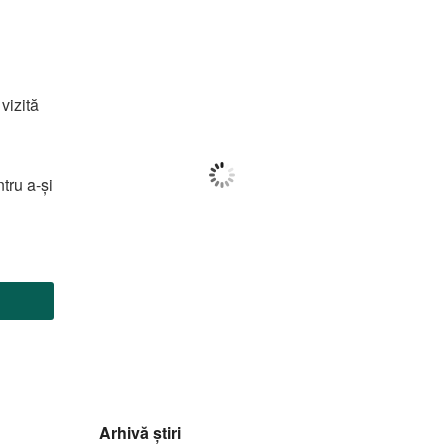
Botoșani
18:59,
f august 2026
34
°C
vizită
Cer Fragmentat
ntru a-și
Wind Gust:
6 Km/h
Clouds:
80%
Visibility:
10 km
Sunrise:
05:57
Sunset:
20:40
37
1010
6
%
mb
Km/h
Arhivă știri