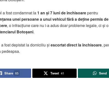
l a fost condamnat la
1 an și 7 luni de închisoare
pentru
nțarea unei persoane a unui vehicul fără a deține permis de
cere
, o infracțiune care nu i-a adus doar probleme legale, ci și o 
tenciarul Botoșani
.
 a fost depistat la domiciliu și
escortat direct la închisoare
, pe
a pedeapsa.
Share
65
Tweet
41
Send