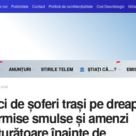
e noi
Publicitate
Contact
Politică de confidențialitate
Cod Deontologic
Gril
ANUNȚURI
STIRILE TELEM
ȘTIAȚI CĂ….?
EMIS
Local
i de șoferi trași pe dreap
rmise smulse și amenzi
turătoare înainte de