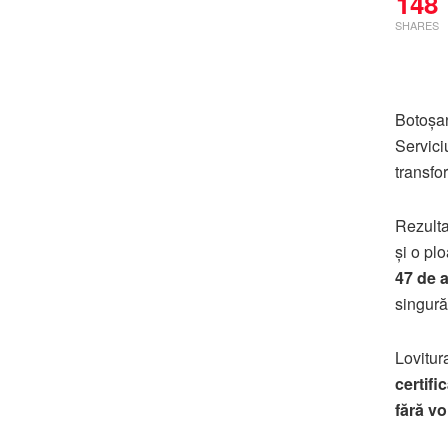
148
SHARES
Botoșan
Servici
transfo
Rezult
și o plo
47 de 
singură 
Lovitur
certifi
fără vo