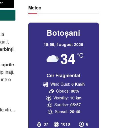
er
Meteo
Botoșani
 la
gați,
18:59,
f august 2026
erbinți
.
34
°C
 oprite
plinați.
Cer Fragmentat
 într-o
Wind Gust:
6 Km/h
Clouds:
80%
Visibility:
10 km
n
Sunrise:
05:57
rile vin…
Sunset:
20:40
37
1010
6