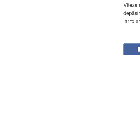
Viteza a
depășire
iar tol