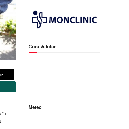
Curs Valutar
er
Meteo
s în
e