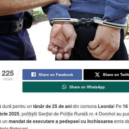
225
Share on Facebook
Share on Twitt
VIEWS
Share on WhatsApp
ă dură pentru un
tânăr de 25 de ani
din comuna
Leorda
! Pe
16
rie 2025
, polițiștii Secției de Poliție Rurală nr. 4 Dorohoi au pu
e un
mandat de executare a pedepsei cu închisoarea
emis d
oria Botoșani.