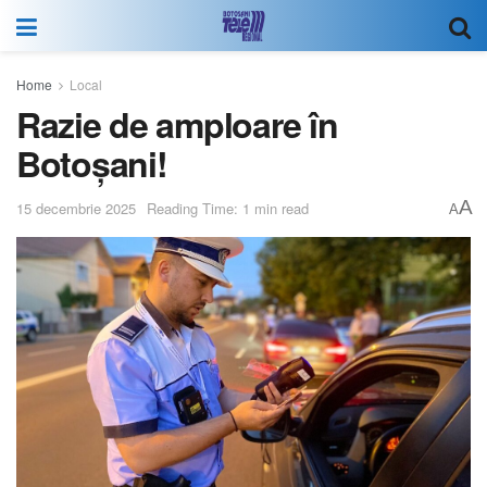
Home
Local
Razie de amploare în
Botoșani!
A
15 decembrie 2025
Reading Time: 1 min read
A