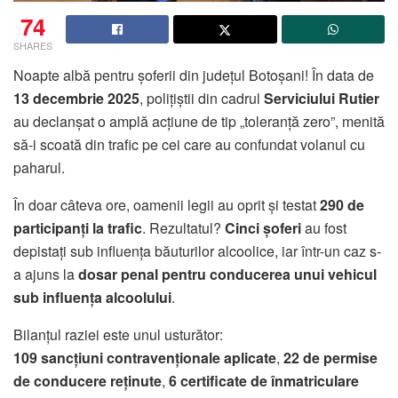
74
SHARES
Noapte albă pentru șoferii din județul Botoșani! În data de
13 decembrie 2025
, polițiștii din cadrul
Serviciului Rutier
au declanșat o amplă acțiune de tip „toleranță zero”, menită
să-i scoată din trafic pe cei care au confundat volanul cu
paharul.
În doar câteva ore, oamenii legii au oprit și testat
290 de
participanți la trafic
. Rezultatul?
Cinci șoferi
au fost
depistați sub influența băuturilor alcoolice, iar într-un caz s-
a ajuns la
dosar penal pentru conducerea unui vehicul
sub influența alcoolului
.
Bilanțul raziei este unul usturător:
109 sancțiuni contravenționale aplicate
,
22 de permise
de conducere reținute
,
6 certificate de înmatriculare