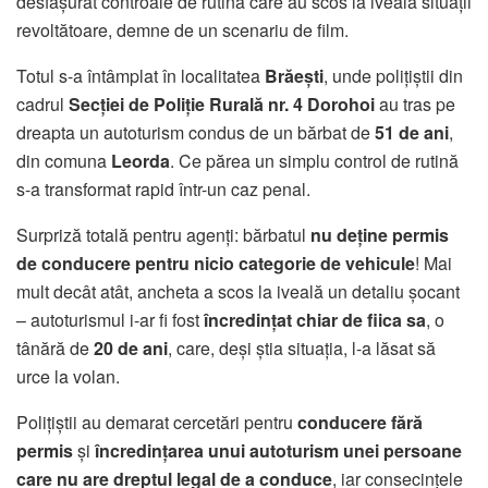
desfășurat controale de rutină care au scos la iveală situații
revoltătoare, demne de un scenariu de film.
Totul s-a întâmplat în localitatea
Brăești
, unde polițiștii din
cadrul
Secției de Poliție Rurală nr. 4 Dorohoi
au tras pe
dreapta un autoturism condus de un bărbat de
51 de ani
,
din comuna
Leorda
. Ce părea un simplu control de rutină
s-a transformat rapid într-un caz penal.
Surpriză totală pentru agenți: bărbatul
nu deține permis
de conducere pentru nicio categorie de vehicule
! Mai
mult decât atât, ancheta a scos la iveală un detaliu șocant
– autoturismul i-ar fi fost
încredințat chiar de fiica sa
, o
tânără de
20 de ani
, care, deși știa situația, l-a lăsat să
urce la volan.
Polițiștii au demarat cercetări pentru
conducere fără
permis
și
încredințarea unui autoturism unei persoane
care nu are dreptul legal de a conduce
, iar consecințele