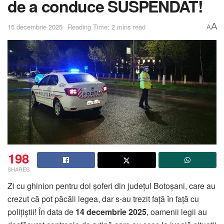
de a conduce SUSPENDAT!
A
15 decembrie 2025
Reading Time: 2 mins read
A
198
SHARES
Zi cu ghinion pentru doi șoferi din județul Botoșani, care au
crezut că pot păcăli legea, dar s-au trezit față în față cu
polițiștii! În data de
14 decembrie 2025
, oamenii legii au