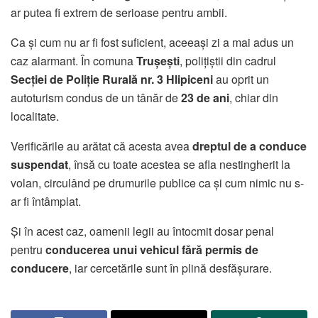
ar putea fi extrem de serioase pentru ambii.
Ca și cum nu ar fi fost suficient, aceeași zi a mai adus un
caz alarmant. În comuna
Trușești
, polițiștii din cadrul
Secției de Poliție Rurală nr. 3 Hlipiceni
au oprit un
autoturism condus de un tânăr de
23 de ani
, chiar din
localitate.
Verificările au arătat că acesta avea
dreptul de a conduce
suspendat
, însă cu toate acestea se afla nestingherit la
volan, circulând pe drumurile publice ca și cum nimic nu s-
ar fi întâmplat.
Și în acest caz, oamenii legii au întocmit dosar penal
pentru
conducerea unui vehicul fără permis de
conducere
, iar cercetările sunt în plină desfășurare.