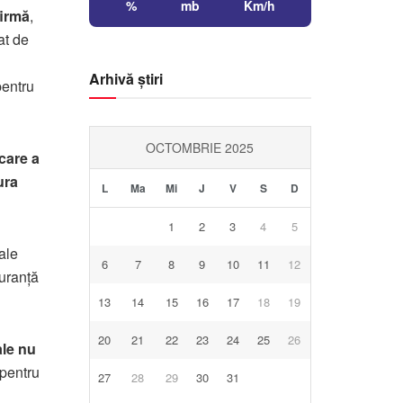
%
mb
Km/h
irmă
,
at de
Arhivă știri
pentru
OCTOMBRIE 2025
care a
ura
L
Ma
Mi
J
V
S
D
1
2
3
4
5
ale
6
7
8
9
10
11
12
guranță
13
14
15
16
17
18
19
20
21
22
23
24
25
26
ale nu
 pentru
27
28
29
30
31