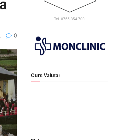
a
Tel. 0755.854.700
0
A
Curs Valutar