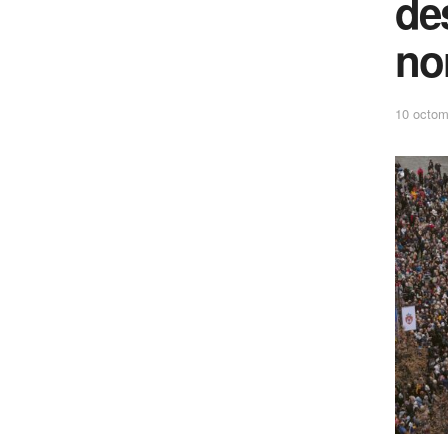
de
nor
10 octom