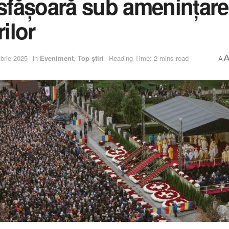
sfășoară sub amenințare
ilor
brie 2025
in
Eveniment
,
Top știri
Reading Time: 2 mins read
A