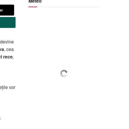
Meteo
er
Botoșani
17:48,
f august 2026
l devine
24
°C
va
, cea
nt rece
,
.
Cer Acoperit De Nori
Wind Gust:
32 Km/h
Clouds:
100%
ețile vor
Visibility:
10 km
Sunrise:
05:59
Sunset:
20:39
a
57
1018
28
%
mb
Km/h