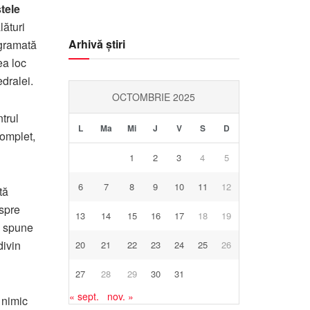
tele
lături
Arhivă știri
ogramată
a loc
dralei.
OCTOMBRIE 2025
trul
L
Ma
Mi
J
V
S
D
complet,
1
2
3
4
5
6
7
8
9
10
11
12
tă
espre
13
14
15
16
17
18
19
a spune
divin
20
21
22
23
24
25
26
27
28
29
30
31
« sept.
nov. »
 nimic