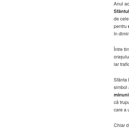
Anul ace
Sfântu
de cele
pentru
în dimi
Între ti
orașulu
iar traf
Sfânta 
simbol 
minuni
că trupu
care a 
Chiar da