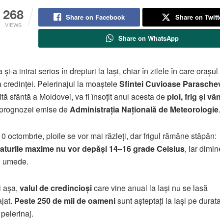
268
Share on Facebook
Share on Twitt
VIEWS
Share on WhatsApp
i-a intrat serios în drepturi la Iași, chiar în zilele în care orașu
a credinței. Pelerinajul la moaștele
Sfintei Cuvioase Parasche
ită sfântă a Moldovei, va fi însoțit anul acesta de
ploi, frig și vâ
t prognozei emise de
Administrația Națională de Meteorologie
 octombrie, ploile se vor mai răzleți, dar frigul rămâne stăpân:
aturile maxime nu vor depăși 14–16 grade Celsius
, iar dimin
și umede.
i așa,
valul de credincioși
care vine anual la Iași nu se lasă
jat.
Peste 250 de mii de oameni
sunt așteptați la Iași pe durat
 pelerinaj.