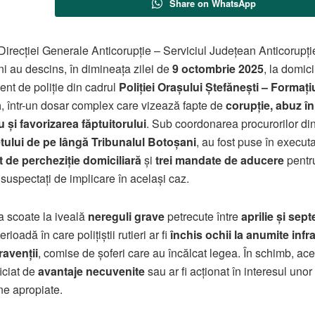
Share on WhatsApp
i Direcției Generale Anticorupție – Serviciul Județean Anticorupți
i au descins, în dimineața zilei de
9 octombrie 2025
, la domici
ent de poliție din cadrul
Poliției Orașului Ștefănești – Formaț
ă
, într-un dosar complex care vizează fapte de
corupție, abuz în
u și favorizarea făptuitorului
. Sub coordonarea procurorilor din
tului de pe lângă Tribunalul Botoșani
, au fost puse în execut
 de percheziție domiciliară
și
trei mandate de aducere
pentru
i suspectați de implicare în același caz.
 scoate la iveală
nereguli grave
petrecute între
aprilie și sep
perioadă în care polițiștii rutieri ar fi
închis ochii la anumite infra
ravenții
, comise de șoferi care au încălcat legea. În schimb, ace
iciat de
avantaje necuvenite
sau ar fi acționat în interesul unor
e apropiate.