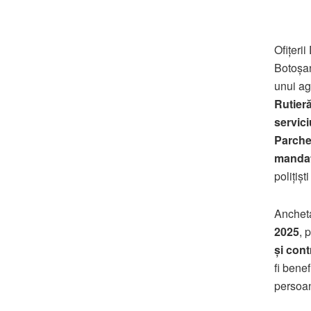
Ofițeri
Botoșan
unui ag
Rutier
servici
Parche
mandat
polițișt
Ancheta
2025
, 
și cont
fi benef
persoan