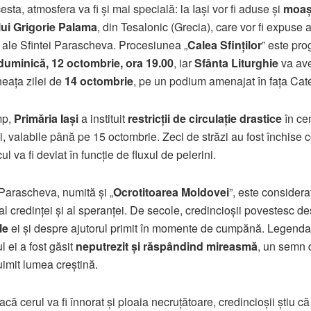
sta, atmosfera va fi și mai specială: la Iași vor fi aduse și
moaș
lui Grigorie Palama
, din Tesalonic (Grecia), care vor fi expuse a
 ale Sfintei Parascheva. Procesiunea „
Calea Sfinților
” este pr
duminică, 12 octombrie, ora 19.00
, iar
Sfânta Liturghie
va ave
neața zilei de
14 octombrie
, pe un podium amenajat în fața Cate
mp,
Primăria Iași
a instituit
restricții de circulație drastice
în cen
i, valabile până pe 15 octombrie. Zeci de străzi au fost închise 
icul va fi deviat în funcție de fluxul de pelerini.
Parascheva, numită și „
Ocrotitoarea Moldovei
”, este considera
al credinței și al speranței. De secole, credincioșii povestesc d
le
ei și despre ajutorul primit în momente de cumpănă. Legend
l ei a fost găsit
neputrezit și răspândind mireasmă
, un semn 
uimit lumea creștină.
că cerul va fi înnorat și ploaia necruțătoare, credincioșii știu că