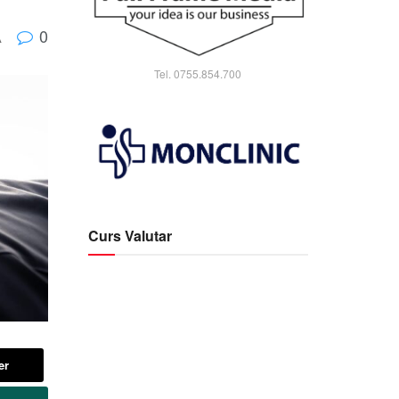
0
A
Tel. 0755.854.700
Curs Valutar
er