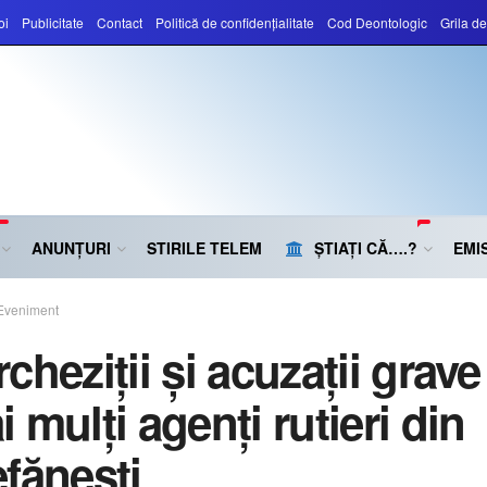
oi
Publicitate
Contact
Politică de confidențialitate
Cod Deontologic
Grila d
ANUNȚURI
STIRILE TELEM
ȘTIAȚI CĂ….?
EMIS
Eveniment
cheziții și acuzații grave
 mulți agenți rutieri din
efănești