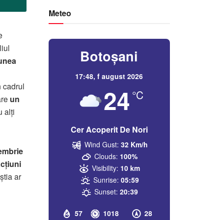
Meteo
e
liul
Botoșani
iunea
17:48,
f august 2026
 cadrul
24
°C
are
un
 alți
Cer Acoperit De Nori
Wind Gust:
32 Km/h
tembrie
Clouds:
100%
cțiuni
Visibility:
10 km
știa ar
Sunrise:
05:59
Sunset:
20:39
57
1018
28