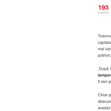
193
SHARES
Toamna ș
capital
mai iub
potrivi
După 10
temper
fi reci 
Chiar ș
descura
acestui