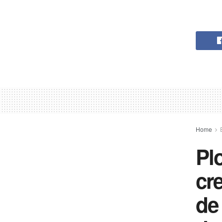
Home
Plo
cre
de