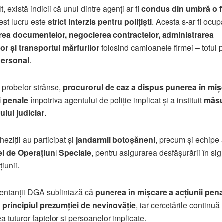
, există indicii că unul dintre agenți ar fi
condus din umbră o f
est lucru este
strict interzis pentru polițiști
. Acesta s-ar fi ocup
ea documentelor, negocierea contractelor, administrarea
or și transportul mărfurilor
folosind camioanele firmei – totul 
personal
.
 probelor strânse,
procurorul de caz a dispus punerea în miș
i penale
împotriva agentului de poliție implicat și a instituit
măs
ului judiciar
.
eziții au participat și
jandarmii botoșăneni
, precum și echipe 
ei de Operațiuni Speciale
, pentru asigurarea desfășurării în si
iunii.
entanții DGA subliniază că
punerea în mișcare a acțiunii pen
 principiul prezumției de nevinovăție
, iar cercetările continuă
ea tuturor faptelor și persoanelor implicate.