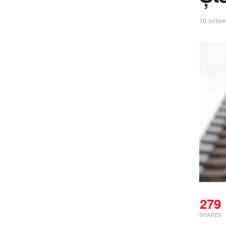
10 octom
279
SHARES