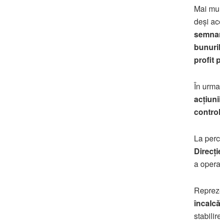
Mai mult
deși ac
semnar
bunuril
profit 
În urma
acțiuni
control
La perch
Direcți
a operaț
Reprez
încalcă
stabilir