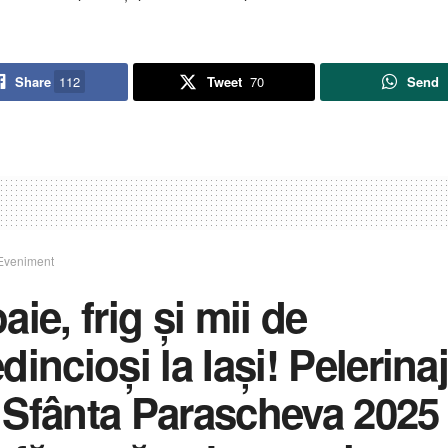
Share
112
Tweet
70
Send
Eveniment
aie, frig și mii de
dincioși la Iași! Pelerina
 Sfânta Parascheva 2025