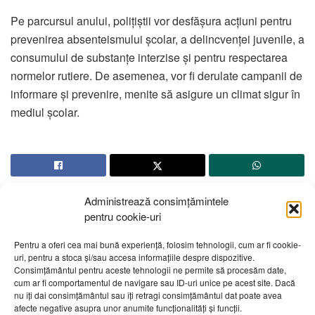
Pe parcursul anului, polițiștii vor desfășura acțiuni pentru
prevenirea absenteismului școlar, a delincvenței juvenile, a
consumului de substanțe interzise și pentru respectarea
normelor rutiere. De asemenea, vor fi derulate campanii de
informare și prevenire, menite să asigure un climat sigur în
mediul școlar.
Administrează consimțămintele
pentru cookie-uri
Pentru a oferi cea mai bună experiență, folosim tehnologii, cum ar fi cookie-
uri, pentru a stoca și/sau accesa informațiile despre dispozitive.
Consimțământul pentru aceste tehnologii ne permite să procesăm date,
Home
Eveniment
cum ar fi comportamentul de navigare sau ID-uri unice pe acest site. Dacă
nu îți dai consimțământul sau îți retragi consimțământul dat poate avea
Un bărbat de 44 de ani,
afecte negative asupra unor anumite funcționalități și funcții.