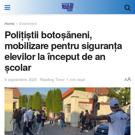
Home
Eveniment
Polițiștii botoșăneni,
mobilizare pentru siguranța
elevilor la început de an
școlar
A
9 septembrie 2025
Reading Time: 1 min read
A