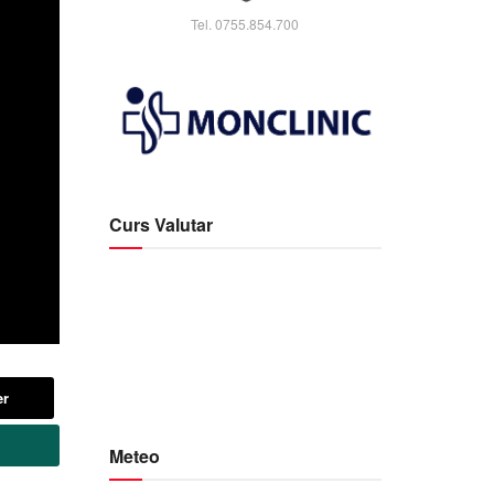
Tel. 0755.854.700
Curs Valutar
er
Meteo