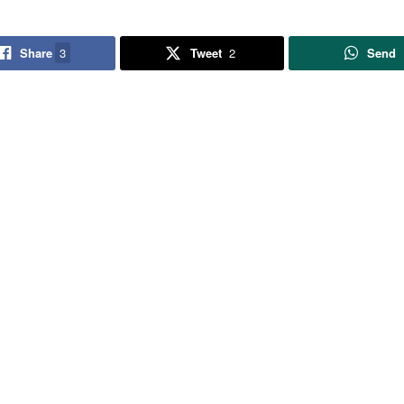
Share
3
Tweet
2
Send