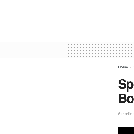
Home
Sp
Bo
6 martie