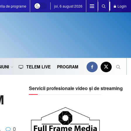
rila de programe
joi, 6 august 2026
Login
IUNI
TELEM LIVE
PROGRAM
Servicii profesionale video și de streaming
M
0
A