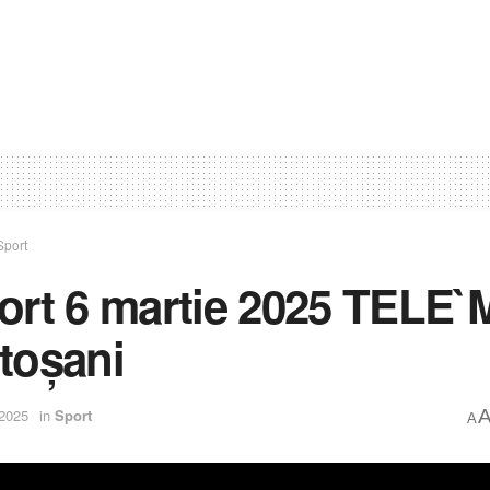
Sport
ort 6 martie 2025 TELE`
toșani
 2025
in
Sport
A