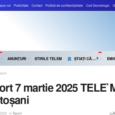
pre noi
Publicitate
Contact
Politică de confidențialitate
Cod Deontologic
G
ANUNȚURI
STIRILE TELEM
ȘTIAȚI CĂ….?
EMIS
Sport
ort 7 martie 2025 TELE`
toșani
 2025
in
Sport
A