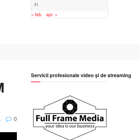
31
« feb.
apr. »
Servicii profesionale video și de streaming
M
0
A