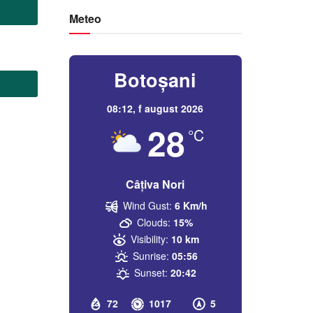
Meteo
Botoșani
08:12,
f august 2026
28
°C
Câțiva Nori
Wind Gust:
6 Km/h
Clouds:
15%
Visibility:
10 km
Sunrise:
05:56
Sunset:
20:42
72
1017
5