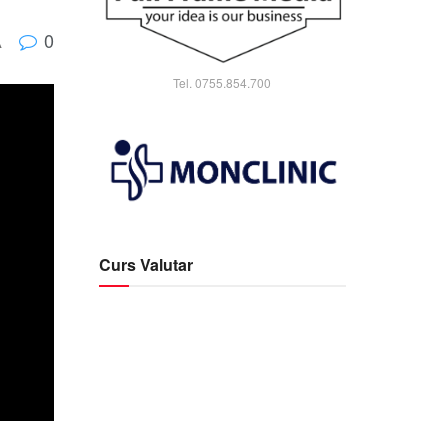
0
A
Tel. 0755.854.700
Curs Valutar