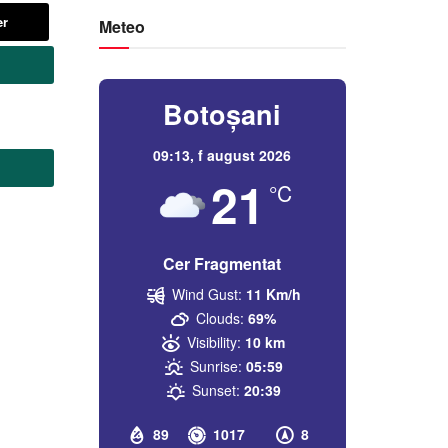
er
Meteo
Botoșani
09:13,
f august 2026
21
°C
Cer Fragmentat
Wind Gust:
11 Km/h
Clouds:
69%
Visibility:
10 km
Sunrise:
05:59
Sunset:
20:39
89
1017
8