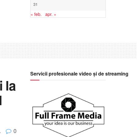
31
« feb.
apr. »
Servicii profesionale video și de streaming
 la
M
0
A