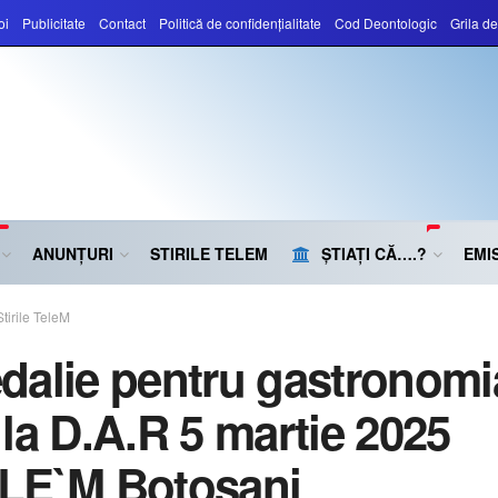
oi
Publicitate
Contact
Politică de confidențialitate
Cod Deontologic
Grila d
ANUNȚURI
STIRILE TELEM
ȘTIAȚI CĂ….?
EMIS
Stirile TeleM
dalie pentru gastronomi
 la D.A.R 5 martie 2025
LE`M Botoșani