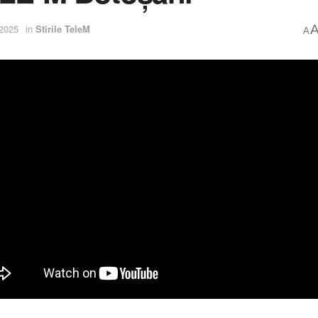
 2025
in
Stirile TeleM
A