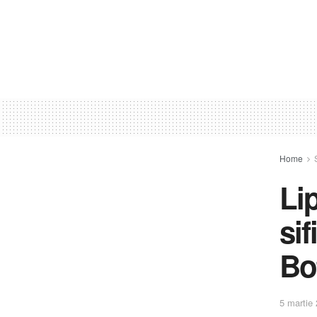
Home
Li
si
Bo
5 martie