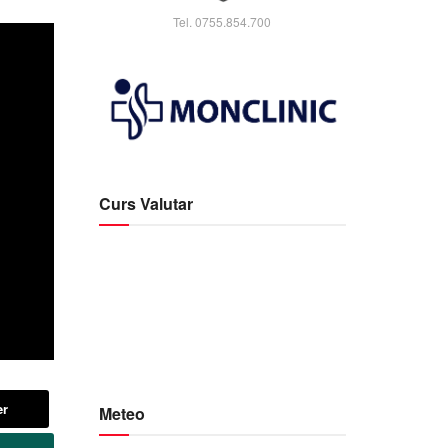
Tel. 0755.854.700
Curs Valutar
er
Meteo