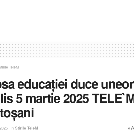
Stirile TeleM
psa educației duce uneori
filis 5 martie 2025 TELE`
toșani
 2025
in
Stirile TeleM
A