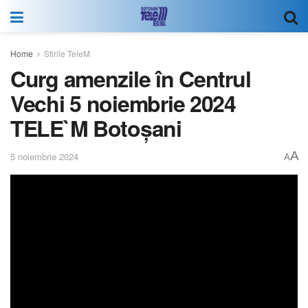
Home
Stirile TeleM
Curg amenzile în Centrul
Vechi 5 noiembrie 2024
TELE`M Botoșani
A
5 noiembrie 2024
A