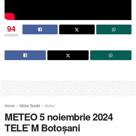
94
SHARES
Home
Stirile TeleM
Meteo
METEO 5 noiembrie 2024
TELE`M Botoșani