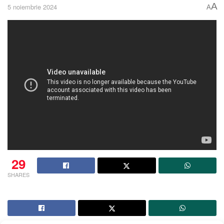
A
5 noiembrie 2024
A
29
SHARES