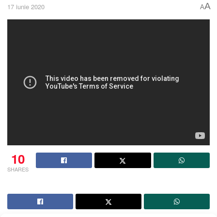
A
17 iunie 2020
A
10
SHARES