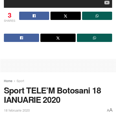
3
SHARES
Home
Sport
Sport TELE’M Botosani 18
IANUARIE 2020
A
18 februarie 2020
A