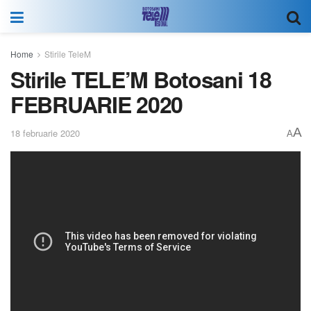
Home
Stirile TeleM
Stirile TELE’M Botosani 18
FEBRUARIE 2020
A
18 februarie 2020
A