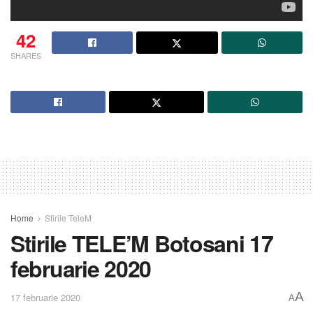
42
SHARES
Home
Stirile TeleM
Stirile TELE’M Botosani 17
februarie 2020
A
17 februarie 2020
A