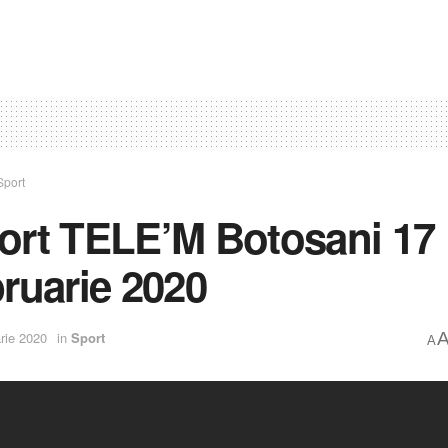
Sport
ort TELE’M Botosani 17
bruarie 2020
rie 2020
in
Sport
A