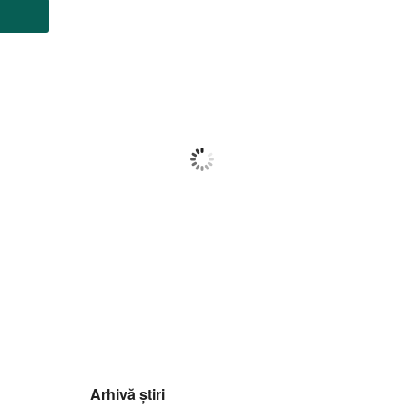
Botoșani
11:50,
f august 2026
34
°C
Nori Împrăștiați
Wind Gust:
11 Km/h
Clouds:
27%
Visibility:
10 km
Sunrise:
05:56
Sunset:
20:42
33
1017
8
%
mb
Km/h
Arhivă știri