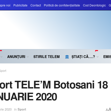
pre noi
Publicitate
Contact
Politică de confidențialitate
Cod Deontologic
G
ANUNȚURI
STIRILE TELEM
ȘTIAȚI CĂ….?
EMIS
Sport
ort TELE’M Botosani 18
NUARIE 2020
rie 2020
in
Sport
A