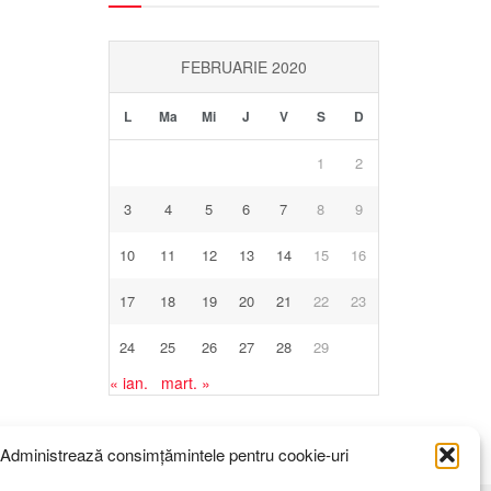
FEBRUARIE 2020
L
Ma
Mi
J
V
S
D
1
2
3
4
5
6
7
8
9
10
11
12
13
14
15
16
17
18
19
20
21
22
23
24
25
26
27
28
29
« ian.
mart. »
Administrează consimțămintele pentru cookie-uri