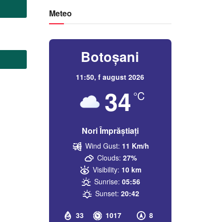
Meteo
Botoșani
11:50,
f august 2026
34
°C
Nori Împrăștiați
Wind Gust:
11 Km/h
Clouds:
27%
Visibility:
10 km
Sunrise:
05:56
Sunset:
20:42
33
1017
8