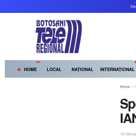
Des
HOME
LOCAL
NAȚIONAL
INTERNAȚIONAL
Home
Sp
IA
18 februa