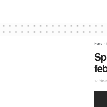
Home
Sp
fe
17 februa