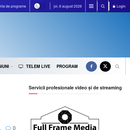
rila de programe
joi, 6 august 2026
Login
IUNI
TELEM LIVE
PROGRAM
Servicii profesionale video și de streaming
0
A