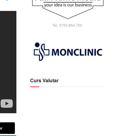
Tel. 0755.854.700
Curs Valutar
er