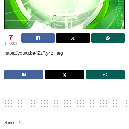
7
SHARES
https://youtu.be/fZzRy4zHteg
Home
Sport