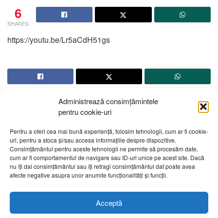
6
SHARES
https://youtu.be/Lr5aCdH51gs
Administrează consimțămintele
pentru cookie-uri
Pentru a oferi cea mai bună experiență, folosim tehnologii, cum ar fi cookie-
uri, pentru a stoca și/sau accesa informațiile despre dispozitive.
Despre noi
Publicitate
Contact
Politică de confidențialitate
Consimțământul pentru aceste tehnologii ne permite să procesăm date,
Cod Deontologic
Grila de programe
cum ar fi comportamentul de navigare sau ID-uri unice pe acest site. Dacă
nu îți dai consimțământul sau îți retragi consimțământul dat poate avea
afecte negative asupra unor anumite funcționalități și funcții.
Daca sunteti martorul unor evenimente importante vă rugăm
să ne contactați pe email:
telembotosani.tv@gmail.com
Acceptă