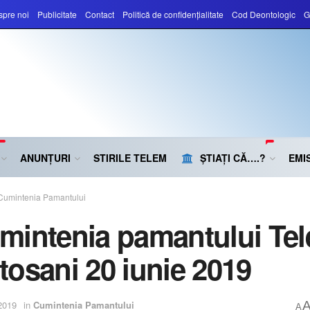
pre noi
Publicitate
Contact
Politică de confidențialitate
Cod Deontologic
G
ANUNȚURI
STIRILE TELEM
ȘTIAȚI CĂ….?
EMIS
Cumintenia Pamantului
mintenia pamantului Te
tosani 20 iunie 2019
2019
in
Cumintenia Pamantului
A