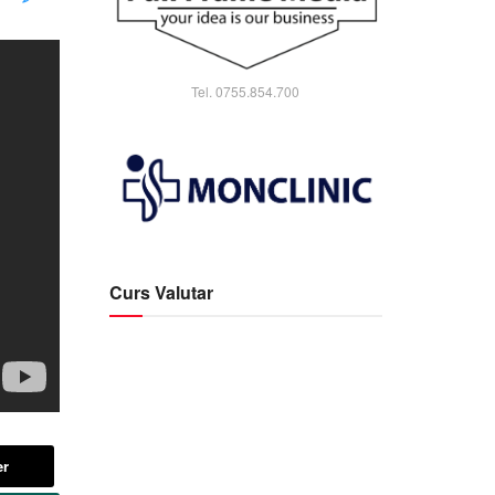
Tel. 0755.854.700
Curs Valutar
er