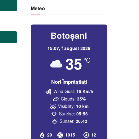
Meteo
Botoșani
15:07,
f august 2026
35
°C
Nori Împrăștiați
Wind Gust:
15 Km/h
Clouds:
35%
Visibility:
10 km
Sunrise:
05:56
Sunset:
20:42
29
1015
12