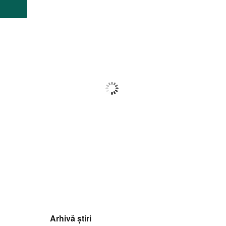
Botoșani
15:07,
f august 2026
35
°C
Nori Împrăștiați
Wind Gust:
15 Km/h
Clouds:
35%
Visibility:
10 km
Sunrise:
05:56
Sunset:
20:42
29
1015
12
%
mb
Km/h
Arhivă știri