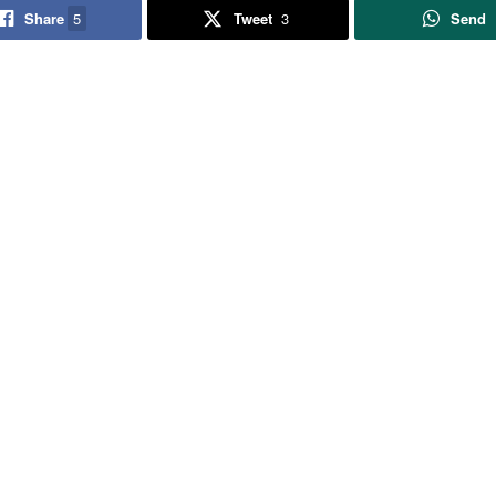
Share
5
Tweet
3
Send