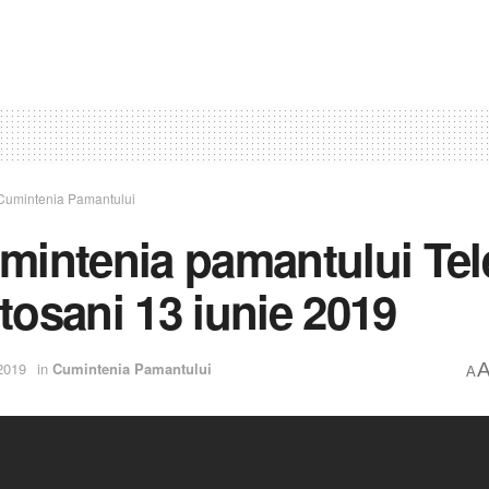
Cumintenia Pamantului
mintenia pamantului Te
tosani 13 iunie 2019
2019
in
Cumintenia Pamantului
A