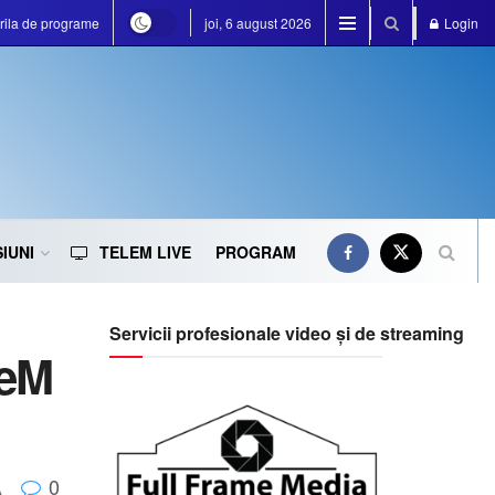
rila de programe
joi, 6 august 2026
Login
IUNI
TELEM LIVE
PROGRAM
Servicii profesionale video și de streaming
leM
0
A