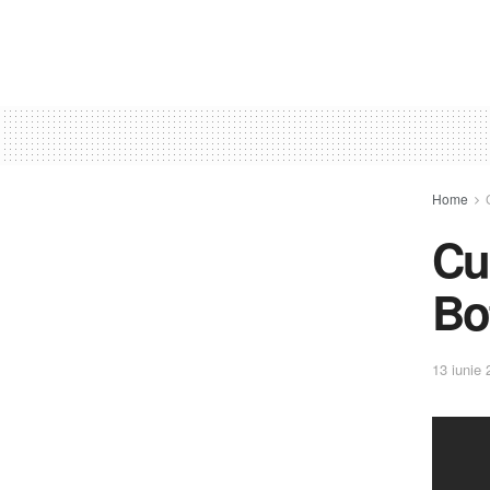
Home
Cu
Bo
13 iunie 