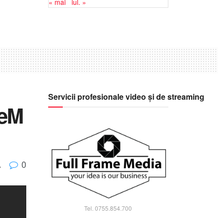
« mai
iul. »
Servicii profesionale video și de streaming
leM
0
A
Tel. 0755.854.700